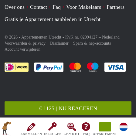
Over ons
Contact
Faq
Voor Makelaars
Partners
Gratis je Appartement aanbieden in Utrecht
© 2026 - Appartementen Utrecht - KvK nr. 02094127 –
Nederland
Voorwaarden & privacy
Disclaimer
Spam & nep-accounts
Account verwijderen
Je rekent gemakkelijk af met Paypal
Je rekent gemakkelijk af met M
Je rekent gemakkelij
Je re
€ 1125 | NU REAGEREN
+
AANMELDEN
INLOGGEN
GEZOCHT
FAQ
APPARTEMENT