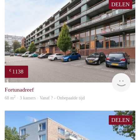
DELEN
1138
€
finde
Fortunadreef
2
68 m
· 3 kamers · Vanaf ? - Onbepaalde tijd
DELEN