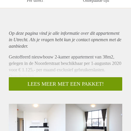
Per direct
Onbepaalde tijd
Op deze pagina vind je alle informatie over dit
appartement
in Utrecht. Als je vragen hebt kun je contact opnemen met de
aanbieder.
Gestoffeerd nieuwbouw 2-kamer appartement van 38m2,
gelegen in de Noorderstraat beschikbaar per 1-augustus 2020
voor € 1.125,- per maand exclusief gebruikerslasten.
Omschrijving
Dit prachtige nieuwbouw appartement is gelegen in een
LEES MEER MET EEN PAKKET!
volledig getransformeerd complex in de Noorderstraat in het
centrum van Utrecht. De appartementen zijn verdeeld over 3
woonlagen. Dit appartement is gelegen op 2e verdieping. Het
appartement is v.v. een ruime woonkamer die gekenmerkt
wordt door veel lichtinval, vanwege de aanwezigheid de
grote raampartijen. Het appartement heeft een open keuken
die is v.v. van alle benodigde inbouwapparatuur. Er is tevens