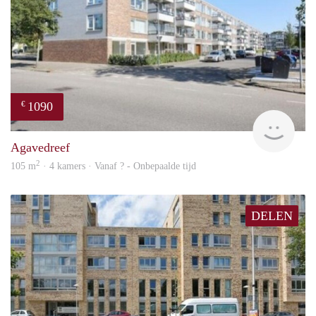
1090
€
finde
Agavedreef
2
105 m
· 4 kamers · Vanaf ? - Onbepaalde tijd
DELEN