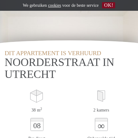
OK!
We gebruiken
cookies
voor de beste service
DIT APPARTEMENT IS VERHUURD
NOORDERSTRAAT IN
UTRECHT
2
38 m
2 kamers
∞
08