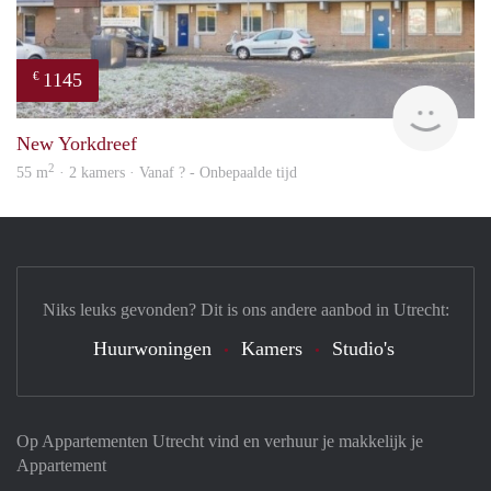
1145
€
finde
New Yorkdreef
2
55 m
· 2 kamers · Vanaf ? - Onbepaalde tijd
Niks leuks gevonden? Dit is ons andere aanbod in Utrecht:
Huurwoningen
Kamers
Studio's
Op Appartementen Utrecht vind en verhuur je makkelijk je
Appartement