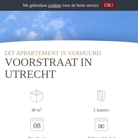
OK!
We gebruiken
cookies
voor de beste service
DIT APPARTEMENT IS VERHUURD
VOORSTRAAT IN
UTRECHT
2
40 m
2 kamers
∞
08