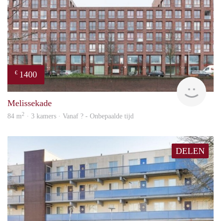
1400
€
finde
Melissekade
2
84 m
· 3 kamers · Vanaf ? - Onbepaalde tijd
DELEN