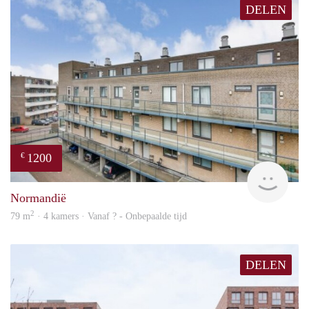
DELEN
1200
€
finde
Normandië
2
79 m
· 4 kamers · Vanaf ? - Onbepaalde tijd
DELEN