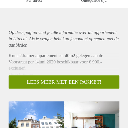
Per direct
Onbepaalde tijd
Op deze pagina vind je alle informatie over dit
appartement
in Utrecht. Als je vragen hebt kun je contact opnemen met de
aanbieder.
Knus 2-kamer appartement ca. 40m2 gelegen aan de
Voorstraat per 1-juni 2020 beschikbaar voor € 900,-
exclusief.
Omschrijving
Dit knus appartement is gelegen op de 2e verdieping van een
LEES MEER MET EEN PAKKET!
karakteristiek pand in het centrum van Utrecht. U komt het
appartement binnen in de woonkamer van ca. 20m2 met
daarbij een open keuken welke is v.v. een koelkast, oven en
4-pits keramische kookplaat. Vanuit de woonkamer heeft u
uitzicht op de Voorstraat. Aan de achterzijde, direct grenzend
aan de woonkamer bevindt zich de slaapkamer van ca. 8m2
met daarbij de badkamer met douche, wastafel en toilet.