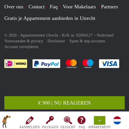
Over ons
Contact
Faq
Voor Makelaars
Partners
Gratis je Appartement aanbieden in Utrecht
© 2026 - Appartementen Utrecht - KvK nr. 02094127 –
Nederland
Voorwaarden & privacy
Disclaimer
Spam & nep-accounts
Account verwijderen
Je rekent gemakkelijk af met Paypal
Je rekent gemakkelijk af met M
Je rekent gemakkelij
Je re
€ 900 | NU REAGEREN
+
AANMELDEN
INLOGGEN
GEZOCHT
FAQ
APPARTEMENT