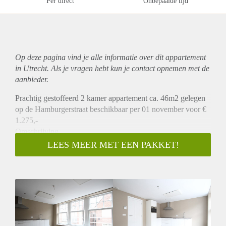
Per direct
Onbepaalde tijd
Op deze pagina vind je alle informatie over dit
appartement
in Utrecht. Als je vragen hebt kun je contact opnemen met de
aanbieder.
Prachtig gestoffeerd 2 kamer appartement ca. 46m2 gelegen
op de Hamburgerstraat beschikbaar per 01 november voor €
1.275,-
Omschrijving
Dit prachtig nieuwe appartement is gelegen op de 2e
LEES MEER MET EEN PAKKET!
verdieping. Aan de voorzijde is de ruime woonkamer met L-
vormige keuken die is v.v. alle benodigde inbouwapparatuur.
Aan de achterzijde bevindt zich de ruime slaapkamer die
tevens toegang geeft tot een balkon van ca.2m2. In het
midden is de badkamer gelegen die is v.v. een inloopdouche,
wastafel en toilet. Er is nog een aparte berging met
wasmachine aansluiting.