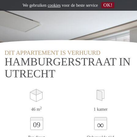
OK!
We gebruiken
cookies
voor de beste service
DIT APPARTEMENT IS VERHUURD
HAMBURGERSTRAAT IN
UTRECHT
2
46 m
1 kamer
∞
09