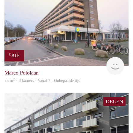
815
€
finde
Marco Pololaan
2
75 m
· 3 kamers · Vanaf ? - Onbepaalde tijd
DELEN