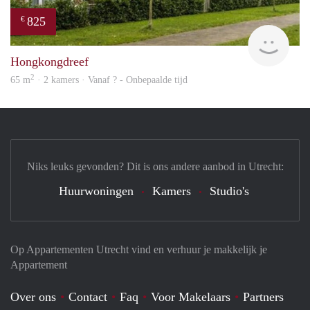
825
€
Woni
Hongkongdreef
2
65 m
· 2 kamers · Vanaf ? - Onbepaalde tijd
Niks leuks gevonden? Dit is ons andere aanbod in Utrecht:
Huurwoningen
Kamers
Studio's
Op Appartementen Utrecht vind en verhuur je makkelijk je
Appartement
Over ons
Contact
Faq
Voor Makelaars
Partners