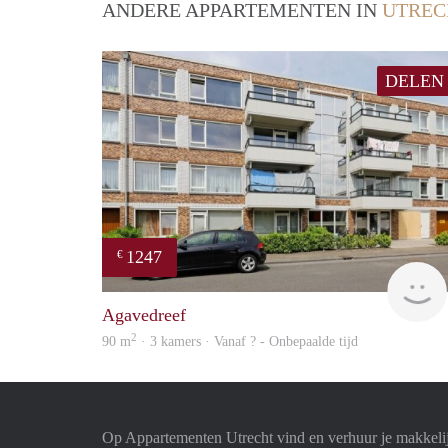
ANDERE APPARTEMENTEN IN
UTREC
DELEN
1247
€
Agavedreef
2
90 m
· 3 kamers · Vanaf ? - Onbepaalde tijd
Op Appartementen Utrecht vind en verhuur je makkeli