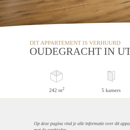
DIT APPARTEMENT IS VERHUURD
OUDEGRACHT IN U
2
242 m
5 kamers
Op deze pagina vind je alle informatie over dit
appa
met de aanbieder.