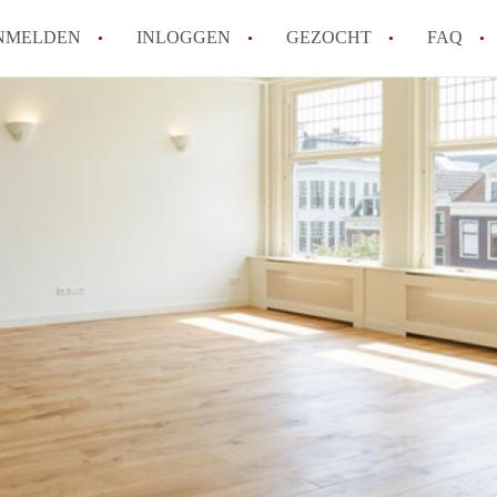
NMELDEN
INLOGGEN
GEZOCHT
FAQ
How to translate AppartementenUtrecht!
Wat is AppartementenUtrecht?
Wat is de privacyverklaring van Appartem
Berekent AppartementenUtrecht
makelaarsvergoeding/bemiddelingsvergoe
Is AppartementenUtrecht verantwoordelij
Appartement / Appartementen in Utrecht?
Alle veelgestelde vragen