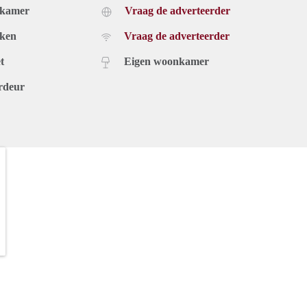
dkamer
Vraag de adverteerder
uken
Vraag de adverteerder
t
Eigen woonkamer
rdeur