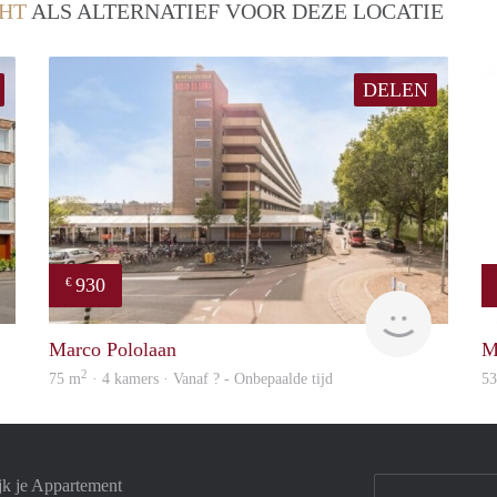
HT
ALS ALTERNATIEF VOOR DEZE LOCATIE
DELEN
930
€
finder
finder
Marco Pololaan
M
2
75 m
· 4 kamers · Vanaf ? - Onbepaalde tijd
5
jk je Appartement