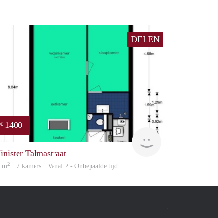
DELEN
1400
€
finder
inister Talmastraat
2
3 m
· 2 kamers · Vanaf ? - Onbepaalde tijd