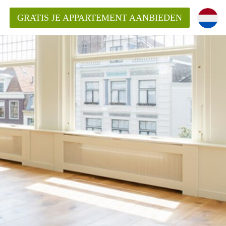
GRATIS JE APPARTEMENT AANBIEDEN
entenUtrecht ?
ding?
k voor het aangeboden