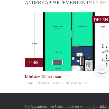
ANDERE APPARTEMENTEN IN
UTREC
DELEN
1400
€
Minister Talmastraat
2
53 m
· 2 kamers · Vanaf ? - Onbepaalde tijd
Op Appartementen Utrecht vind en verhuur je makkeli