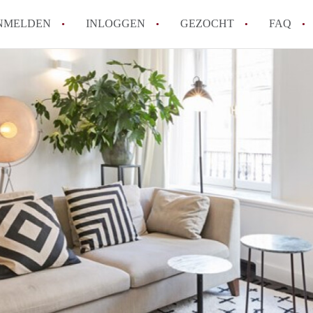
NMELDEN
INLOGGEN
GEZOCHT
FAQ
How to translate AppartementenUtrecht!
Wat is AppartementenUtrecht?
Wat is de privacyverklaring van Appartem
Berekent AppartementenUtrecht
makelaarsvergoeding/bemiddelingsvergoe
Is AppartementenUtrecht verantwoordelij
Appartement / Appartementen in Utrecht?
Alle veelgestelde vragen