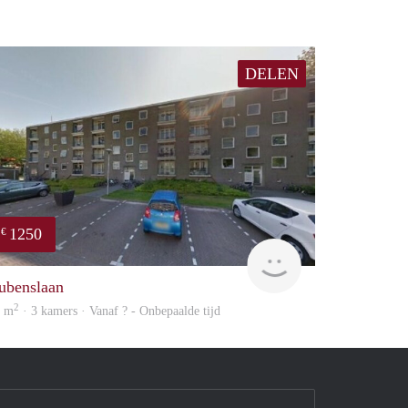
DELEN
1250
€
rent
ubenslaan
2
1 m
· 3 kamers · Vanaf ? - Onbepaalde tijd