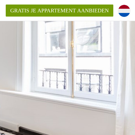
GRATIS JE APPARTEMENT AANBIEDEN
entenUtrecht ?
ding?
k voor het aangeboden