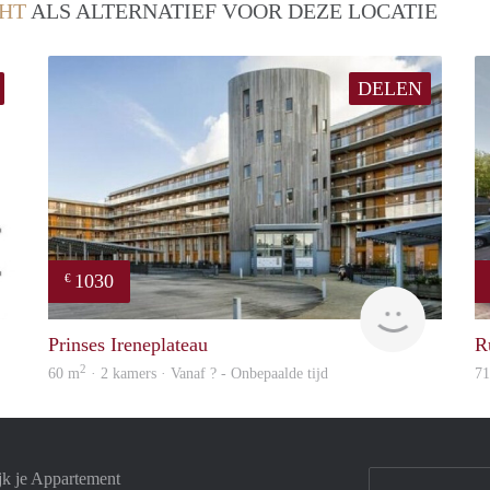
HT
ALS ALTERNATIEF VOOR DEZE LOCATIE
DELEN
1030
€
finder
finder
Prinses Ireneplateau
R
2
60 m
· 2 kamers · Vanaf ? - Onbepaalde tijd
7
jk je Appartement