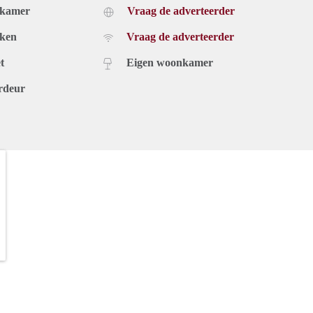
dkamer
Vraag de adverteerder
uken
Vraag de adverteerder
t
Eigen woonkamer
rdeur