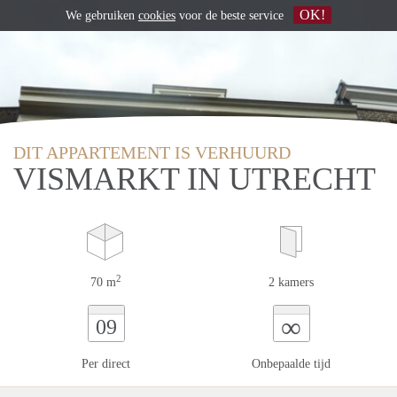
OK!
We gebruiken
cookies
voor de beste service
DIT APPARTEMENT IS VERHUURD
VISMARKT IN UTRECHT
2
70 m
2 kamers
∞
09
Per direct
Onbepaalde tijd