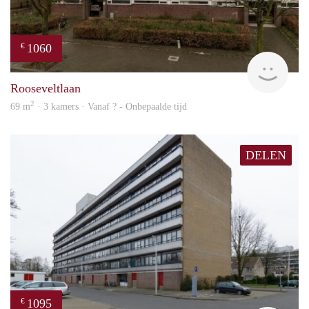
1060
€
rent
Rooseveltlaan
2
69 m
· 3 kamers · Vanaf ? - Onbepaalde tijd
DELEN
1095
€