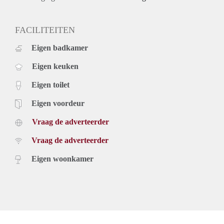
- Beschikbaar per 01-08-2019.
Prijs
€ 1.295,- per maand exclusief g/w/e, kabel tv en internet.
FACILITEITEN
Inclusief vloer en keukenapparatuur.
Eigen badkamer
Voor meer informatie of bezichtigingen willen wij u vragen
contact met ons op te nemen.
Eigen keuken
Eigen toilet
Eigen voordeur
Vraag de adverteerder
Vraag de adverteerder
Eigen woonkamer