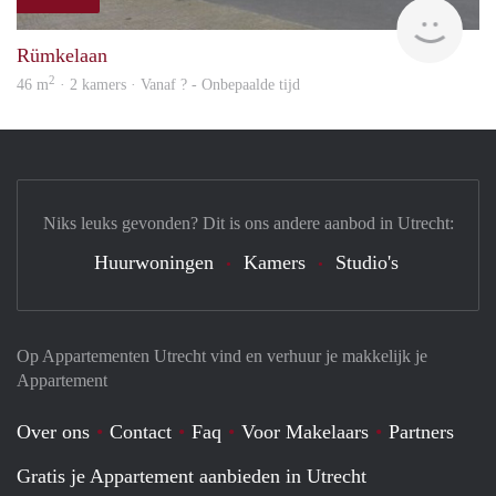
rent
Rümkelaan
2
46 m
· 2 kamers · Vanaf ? - Onbepaalde tijd
Niks leuks gevonden? Dit is ons andere aanbod in Utrecht:
Huurwoningen
Kamers
Studio's
Op Appartementen Utrecht vind en verhuur je makkelijk je
Appartement
Over ons
Contact
Faq
Voor Makelaars
Partners
Gratis je Appartement aanbieden in Utrecht