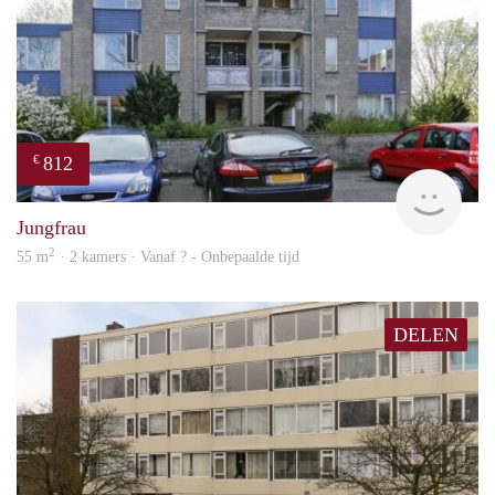
812
€
finde
Jungfrau
2
55 m
· 2 kamers · Vanaf ? - Onbepaalde tijd
DELEN