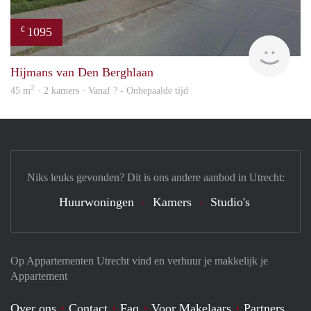
1095
€
rent
Hijmans van Den Berghlaan
2
45 m
· 2 kamers · Vanaf ? - Onbepaalde tijd
Niks leuks gevonden? Dit is ons andere aanbod in Utrecht:
Huurwoningen
Kamers
Studio's
Op Appartementen Utrecht vind en verhuur je makkelijk je
Appartement
Over ons
Contact
Faq
Voor Makelaars
Partners