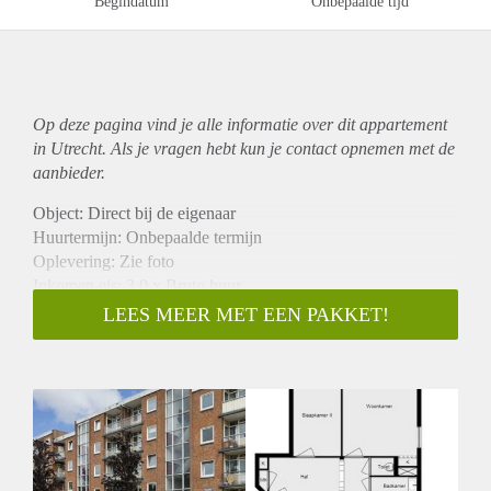
Begindatum
Onbepaalde tijd
Op deze pagina vind je alle informatie over dit
appartement
in Utrecht. Als je vragen hebt kun je contact opnemen met de
aanbieder.
Object: Direct bij de eigenaar
Huurtermijn: Onbepaalde termijn
Oplevering: Zie foto
Inkomen eis: 3,0 x Bruto huur
Garantiestelling mogelijk: Ja
LEES MEER MET EEN PAKKET!
Borg: 1 Maand
Bemiddeling kosten: Nee
Woningdelers toegestaan: Ja
Huisdieren toegestaan: Afhankelijk van de Eigenaar
Huurtoeslag grens: Nee
Geschikt voor studenten: Afhankelijk van de Eigenaar