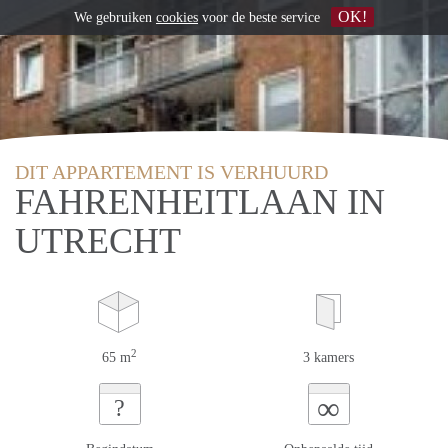
OK!
We gebruiken
cookies
voor de beste service
DIT APPARTEMENT IS VERHUURD
FAHRENHEITLAAN IN
UTRECHT
2
65 m
3 kamers
∞
?