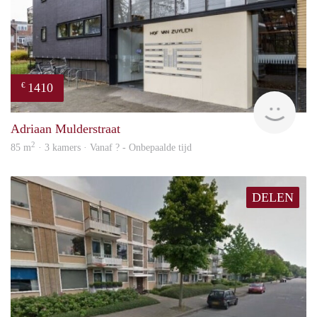
1410
€
finde
Adriaan Mulderstraat
2
85 m
· 3 kamers · Vanaf ? - Onbepaalde tijd
DELEN