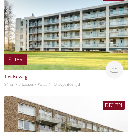
1155
€
finde
Leidseweg
2
94 m
· 3 kamers · Vanaf ? - Onbepaalde tijd
DELEN