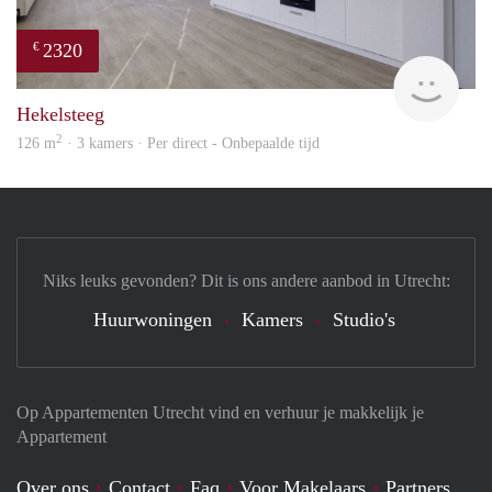
2320
€
Lexi
Hekelsteeg
2
126 m
· 3 kamers · Per direct - Onbepaalde tijd
Niks leuks gevonden? Dit is ons andere aanbod in Utrecht:
Huurwoningen
Kamers
Studio's
Op Appartementen Utrecht vind en verhuur je makkelijk je
Appartement
Over ons
Contact
Faq
Voor Makelaars
Partners