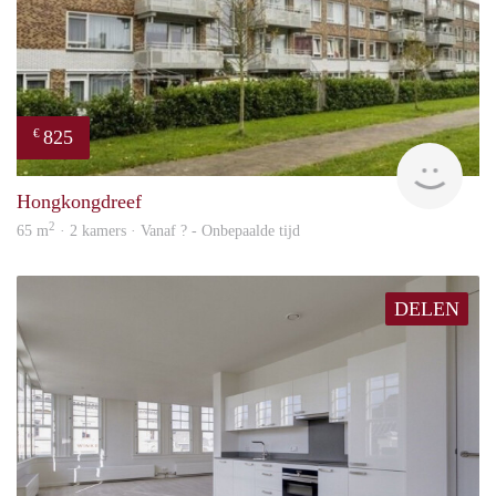
825
€
finde
Hongkongdreef
2
65 m
· 2 kamers · Vanaf ? - Onbepaalde tijd
DELEN