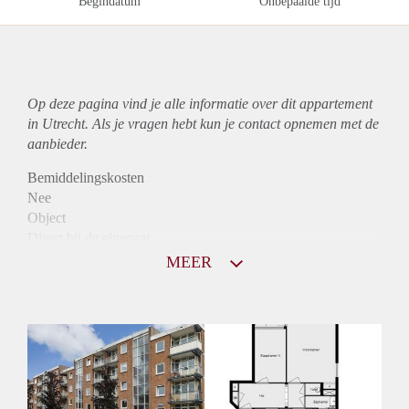
Begindatum
Onbepaalde tijd
Op deze pagina vind je alle informatie over dit
appartement
in Utrecht. Als je vragen hebt kun je contact opnemen met de
aanbieder.
Bemiddelingskosten
Nee
Object
Direct bij de eigenaar
Borg
MEER
980
Garantiestelling
Mogelijk
Huurtoeslag
Niet mogelijk
Inkomen eis
3,2 X Maandhuur Bruto