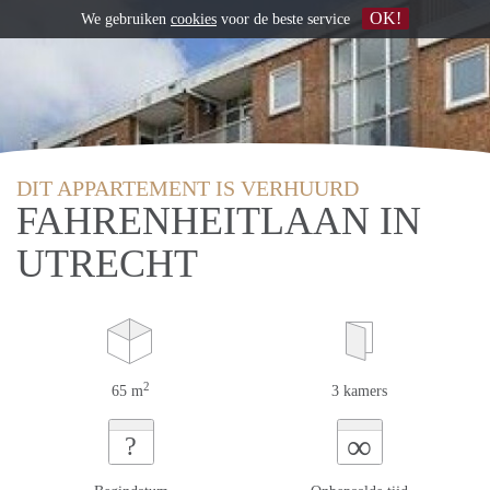
OK!
We gebruiken
cookies
voor de beste service
DIT APPARTEMENT IS VERHUURD
FAHRENHEITLAAN IN
UTRECHT
2
65 m
3 kamers
∞
?