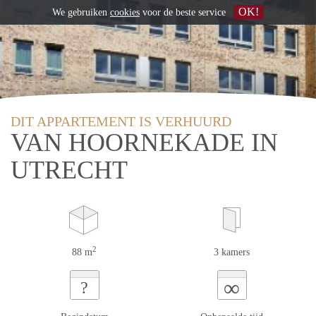
OK!
We gebruiken
cookies
voor de beste service
DIT APPARTEMENT IS VERHUURD
VAN HOORNEKADE IN
UTRECHT
2
88 m
3 kamers
∞
?