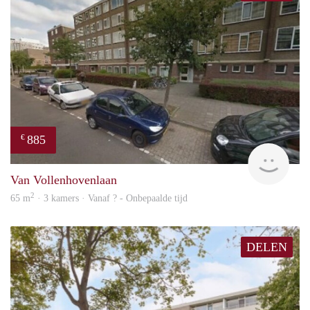
885
€
finde
Van Vollenhovenlaan
2
65 m
· 3 kamers · Vanaf ? - Onbepaalde tijd
DELEN