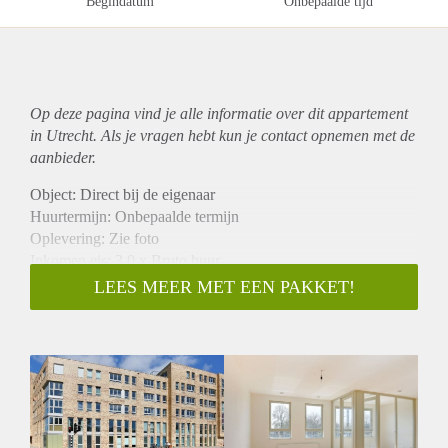
Begindatum
Onbepaalde tijd
Op deze pagina vind je alle informatie over dit
appartement
in Utrecht. Als je vragen hebt kun je contact opnemen met de
aanbieder.
Object: Direct bij de eigenaar
Huurtermijn: Onbepaalde termijn
Oplevering: Zie foto
Inkomen eis: 3,0 x Bruto huur
Garantiestelling mogelijk: Ja
LEES MEER MET EEN PAKKET!
Borg: 1 Maand
Bemiddeling kosten: Nee
Woningdelers toegestaan: Ja
Huisdieren toegestaan: Afhankelijk van de Eigenaar
Huurtoeslag grens: Nee
Geschikt voor studenten: Afhankelijk van de Eigenaar