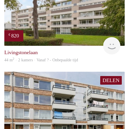
820
€
finde
Livingstonelaan
2
44 m
· 2 kamers · Vanaf ? - Onbepaalde tijd
DELEN