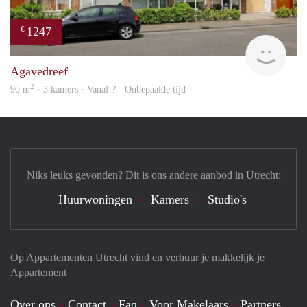
1247
€
finde
Agavedreef
2
90 m
· 3 kamers · Vanaf ? - Onbepaalde tijd
Niks leuks gevonden? Dit is ons andere aanbod in Utrecht:
Huurwoningen
Kamers
Studio's
Op Appartementen Utrecht vind en verhuur je makkelijk je
Appartement
Over ons
Contact
Faq
Voor Makelaars
Partners