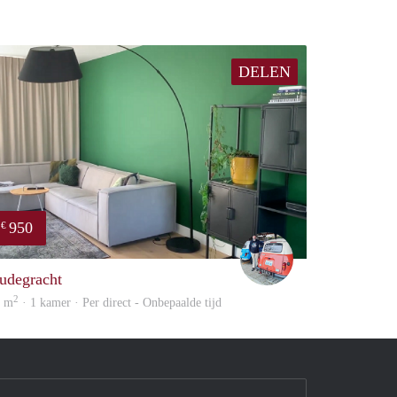
DELEN
950
€
Franck
udegracht
2
5 m
· 1 kamer · Per direct - Onbepaalde tijd