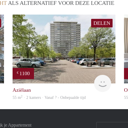
HT
ALS ALTERNATIEF VOOR DEZE LOCATIE
DELEN
1100
€
finder
finder
Aziëlaan
O
2
55 m
· 2 kamers · Vanaf ? - Onbepaalde tijd
5
jk je Appartement