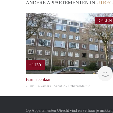
ANDERE APPARTEMENTEN IN
UTREC
DELEN
1130
€
Barnsteenlaan
2
75 m
· 4 kamers · Vanaf ? - Onbepaalde tijd
Op Appartementen Utrecht vind en verhuur je makkeli