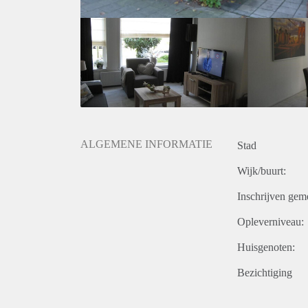
- Deposit 2 months rent.
- One time service costs of € 295,- exclusive 21% V
- Available per 15-09-2019.
Price
€ 1.195, - exclusive g/w/e tv, internet and taxes. In
For more information and viewings you can contact us
ALGEMENE INFORMATIE
Stad
Wijk/buurt:
Inschrijven gem
Opleverniveau:
Huisgenoten:
Bezichtiging