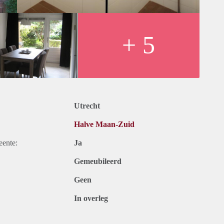
AT.
+ 5
clusive upholstery and kitchen equipment.
 at any time contact or register yourself in on website.
Utrecht
Halve Maan-Zuid
eente:
Ja
Gemeubileerd
Geen
In overleg