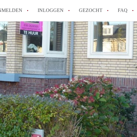
NMELDEN
INLOGGEN
GEZOCHT
FAQ
How to translate AppartementenUtrecht!
Wat is AppartementenUtrecht?
Wat is de privacyverklaring van Appartem
Berekent AppartementenUtrecht
makelaarsvergoeding/bemiddelingsvergoe
Is AppartementenUtrecht verantwoordelij
Appartement / Appartementen in Utrecht?
Alle veelgestelde vragen