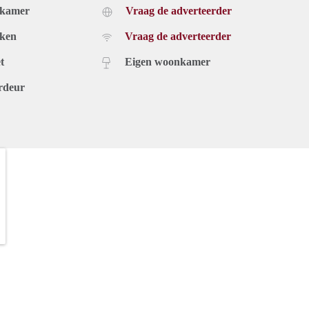
dkamer
Vraag de adverteerder
uken
Vraag de adverteerder
t
Eigen woonkamer
rdeur