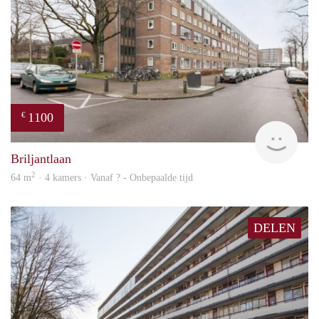
1100
€
finde
Briljantlaan
2
64 m
· 4 kamers · Vanaf ? - Onbepaalde tijd
DELEN