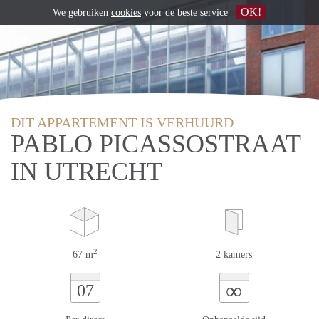
OK!
We gebruiken
cookies
voor de beste service
DIT APPARTEMENT IS VERHUURD
PABLO PICASSOSTRAAT
IN UTRECHT
2
67 m
2 kamers
∞
07