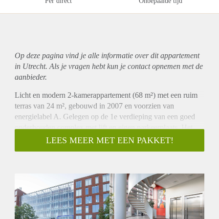
Per direct
Onbepaalde tijd
Op deze pagina vind je alle informatie over dit
appartement
in Utrecht. Als je vragen hebt kun je contact opnemen met de
aanbieder.
Licht en modern 2-kamerappartement (68 m²) met een ruim
terras van 24 m², gebouwd in 2007 en voorzien van
energielabel A. Gelegen op de 1e verdieping van een goed
onderhouden complex met lift en eigen parkeerplaats. Het
appartement bevindt zich in de kindvriendelijke wijk Het
LEES MEER MET EEN PAKKET!
Zand-West in Utrecht, met uitstekende voorzieningen binnen
handbereik. Op loop- of fietsafstand vind je station Leidsche
Rijn, een modern winkelcentrum, supermarkten, medische
praktijken, apotheken, sportfaciliteiten en sportscholen. Het
stadscentrum van Utrecht is snel bereikbaar per fiets en de
belangrijkste uitvalswegen liggen op slechts 3 minuten rijden.