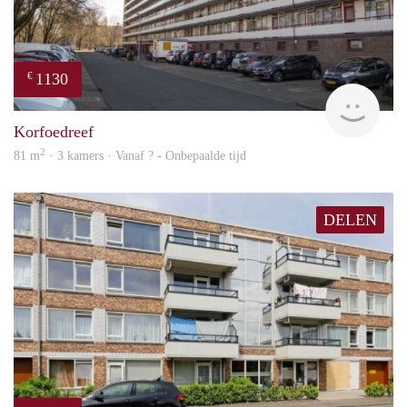
1130
€
finde
Korfoedreef
2
81 m
· 3 kamers · Vanaf ? - Onbepaalde tijd
DELEN