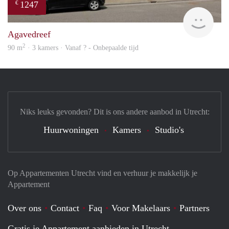
1247
€
finde
Agavedreef
2
90 m
· 3 kamers · Vanaf ? - Onbepaalde tijd
Niks leuks gevonden? Dit is ons andere aanbod in Utrecht:
Huurwoningen
Kamers
Studio's
Op Appartementen Utrecht vind en verhuur je makkelijk je
Appartement
Over ons
Contact
Faq
Voor Makelaars
Partners
Gratis je Appartement aanbieden in Utrecht