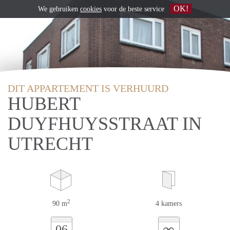
OK!
We gebruiken
cookies
voor de beste service
DIT APPARTEMENT IS VERHUURD
HUBERT
DUYFHUYSSTRAAT IN
UTRECHT
2
90 m
4 kamers
∞
06