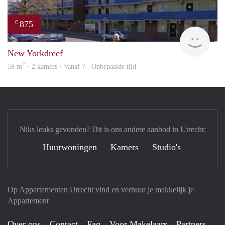
875
€
finde
New Yorkdreef
2
59 m
· 2 kamers · Vanaf ? - Onbepaalde tijd
Niks leuks gevonden? Dit is ons andere aanbod in Utrecht:
Huurwoningen
Kamers
Studio's
Op Appartementen Utrecht vind en verhuur je makkelijk je
Appartement
Over ons
Contact
Faq
Voor Makelaars
Partners