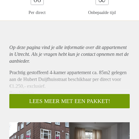
Per direct
Onbepaalde tijd
Op deze pagina vind je alle informatie over dit
appartement
in Utrecht. Als je vragen hebt kun je contact opnemen met de
aanbieder.
Prachtig gestoffeerd 4-kamer appartement ca. 85m2 gelegen
aan de Hubert Duijfhuisstraat beschikbaar per direct voor
€1.250,- exclusief.
Beschrijving
Dit prachtige appartement is gelegen op de 1e en 2
LEES MEER MET EEN PAKKET!
verdieping van het pand. Het appartement heeft. U komt
binnen in de woonkamer. Vanaf hier heeft u ook toegang tot
de gesloten keuken van ca. 6m2. De keuken is voorzien van
alle benodigde apparatuur, zoals een vaatwasser, koelkast met
vriesvak, oven en 4-pits gasstel met afzuigkap. Het