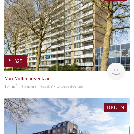
1325
€
finde
Van Vollenhovenlaan
2
104 m
· 4 kamers · Vanaf ? - Onbepaalde tijd
DELEN