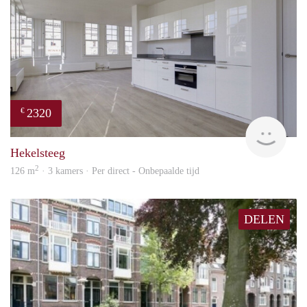
2320
€
Lexi
Hekelsteeg
2
126 m
· 3 kamers · Per direct - Onbepaalde tijd
DELEN