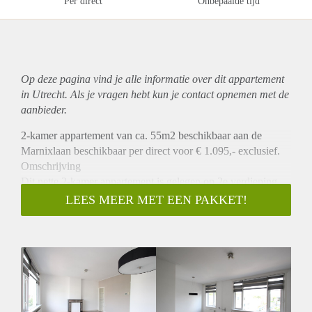
Per direct
Onbepaalde tijd
Op deze pagina vind je alle informatie over dit
appartement
in Utrecht. Als je vragen hebt kun je contact opnemen met de
aanbieder.
2-kamer appartement van ca. 55m2 beschikbaar aan de
Marnixlaan beschikbaar per direct voor € 1.095,- exclusief.
Omschrijving
Dit nette 2-kamer appartement is gelegen op 2e verdieping.
Aan de voorkant van het appartement bevindt zich een ruime
LEES MEER MET EEN PAKKET!
woonkamer van circa 24m. Aan de achterzijde van het
appartement is de slaapkamer gelegen van ca. 10m2 met
inbouwkast en openslaande deuren naar het balkon. De
keuken die is v.v. een 4pits kookplaat, oven, koelkast en
vriezer. Vanuit de keuken heeft u ook toegang tot het balkon.
De badkamer is volledig gerenoveerd en heeft een aparte
douche en een wastafel. In de badkamer is ook de