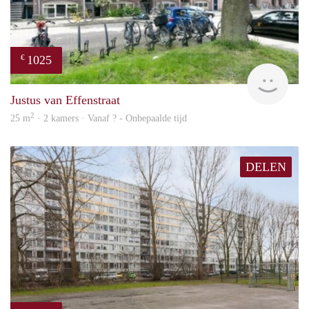
1025
€
finde
Justus van Effenstraat
2
25 m
· 2 kamers · Vanaf ? - Onbepaalde tijd
DELEN