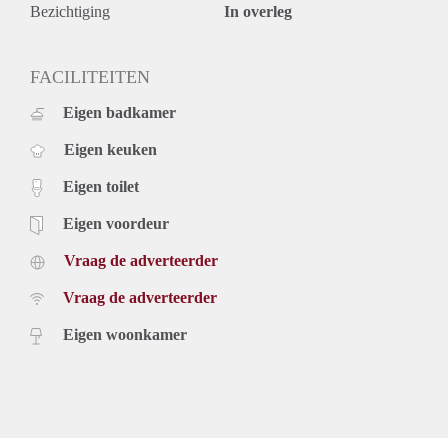
- Eenmalige servicekosten € 295,- exclusief 21% btw.
Bezichtiging
In overleg
- Beschikbaar per direct
Prijs
€ 1.095,- exclusief g/w/e, tv, internet en belastingen. Inclusief
FACILITEITEN
laminaatvloer en keukenapparatuur.
Eigen badkamer
De genoemde huurprijs is op basis van minimaal 12
maanden. Bij een korte periode kan er sprake zijn van een
Eigen keuken
verhoging.
Voor meer informatie en bezichtigingen van bovengenoemde
Eigen toilet
woning kunt u te allen tijde contact met ons opnemen.
Eigen voordeur
Vraag de adverteerder
Vraag de adverteerder
Eigen woonkamer