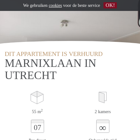
OK!
We gebruiken
cookies
voor de beste service
DIT APPARTEMENT IS VERHUURD
MARNIXLAAN IN
UTRECHT
2
55 m
2 kamers
∞
07