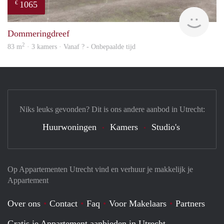
1065
€
finde
Dommeringdreef
2
83 m
· 3 kamers · Vanaf ? - Onbepaalde tijd
Niks leuks gevonden? Dit is ons andere aanbod in Utrecht:
Huurwoningen
Kamers
Studio's
Op Appartementen Utrecht vind en verhuur je makkelijk je
Appartement
Over ons
Contact
Faq
Voor Makelaars
Partners
Gratis je Appartement aanbieden in Utrecht