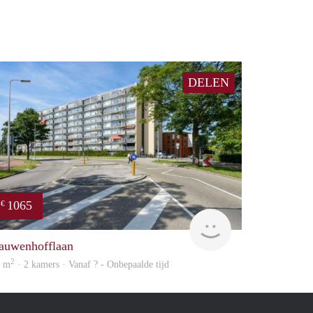
DELEN
1065
€
rent
auwenhofflaan
2
8 m
· 2 kamers · Vanaf ? - Onbepaalde tijd