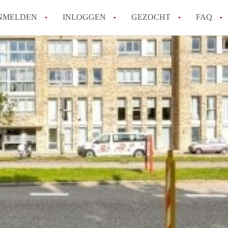
NMELDEN
INLOGGEN
GEZOCHT
FAQ
How to translate AppartementenUtrecht!
Wat is AppartementenUtrecht?
Wat is de privacyverklaring van Appartem
Berekent AppartementenUtrecht
makelaarsvergoeding/bemiddelingsvergoe
Is AppartementenUtrecht verantwoordelij
Appartement / Appartementen in Utrecht?
Alle veelgestelde vragen