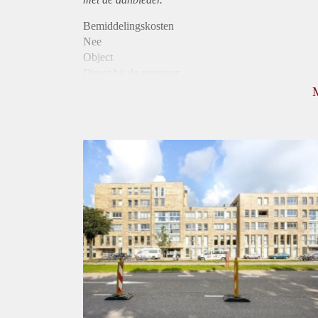
Bemiddelingskosten
Nee
Object
Direct bij de eigenaar
Borg
1165
Garantiestelling
Mogelijk
Huurtoeslag
Niet mogelijk
Inkomen eis
3,0 X Maandhuur Bruto
Huurtermijn
Onbepaalde termijn
Oplevering
Kaal