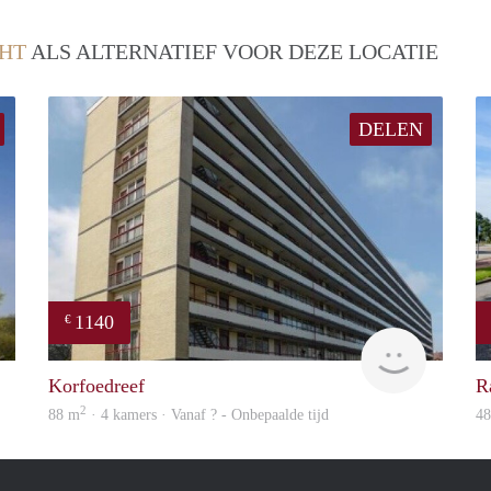
HT
ALS ALTERNATIEF VOOR DEZE LOCATIE
DELEN
1140
€
finder
rent
Korfoedreef
R
2
88 m
· 4 kamers · Vanaf ? - Onbepaalde tijd
4