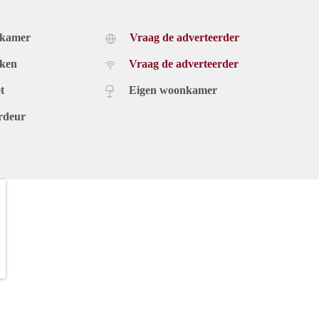
dkamer
Vraag de adverteerder
uken
Vraag de adverteerder
t
Eigen woonkamer
rdeur