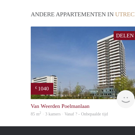
ANDERE APPARTEMENTEN IN
UTREC
DELEN
1040
€
Van Weerden Poelmanlaan
2
85 m
· 3 kamers · Vanaf ? - Onbepaalde tijd