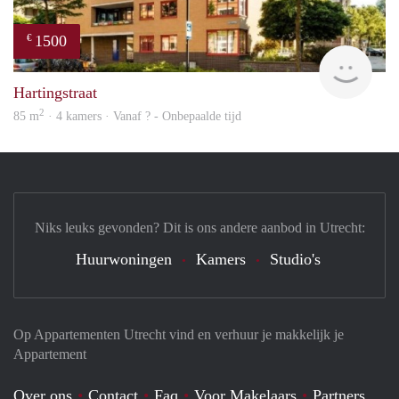
1500
€
rent
Hartingstraat
2
85 m
· 4 kamers · Vanaf ? - Onbepaalde tijd
Niks leuks gevonden? Dit is ons andere aanbod in Utrecht:
Huurwoningen
Kamers
Studio's
Op Appartementen Utrecht vind en verhuur je makkelijk je
Appartement
Over ons
Contact
Faq
Voor Makelaars
Partners