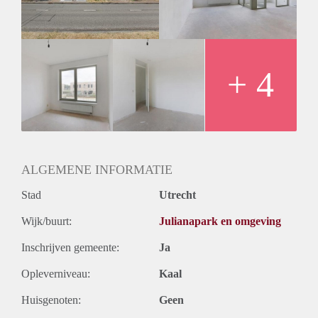
Huurtermijn
Onbepaalde termijn
Oplevering
Kaal
+ 4
ALGEMENE INFORMATIE
Stad
Utrecht
Wijk/buurt:
Julianapark en omgeving
Inschrijven gemeente:
Ja
Opleverniveau:
Kaal
Huisgenoten:
Geen