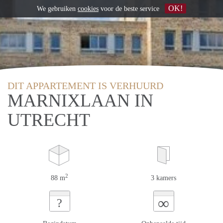
OK!
We gebruiken
cookies
voor de beste service
DIT APPARTEMENT IS VERHUURD
MARNIXLAAN IN
UTRECHT
2
88 m
3 kamers
∞
?