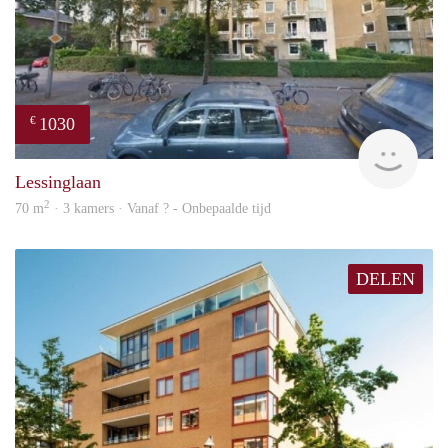
1030
€
rent
Lessinglaan
2
70 m
· 3 kamers · Vanaf ? - Onbepaalde tijd
DELEN