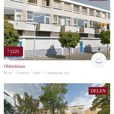
1225
€
rent
Obbinklaan
2
80 m
· 3 kamers · Vanaf ? - Onbepaalde tijd
DELEN