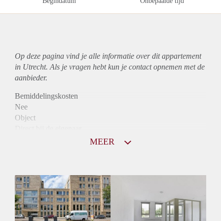
Begindatum
Onbepaalde tijd
Op deze pagina vind je alle informatie over dit
appartement
in Utrecht. Als je vragen hebt kun je contact opnemen met de
aanbieder.
Bemiddelingskosten
Nee
Object
Direct bij de eigenaar
Borg
MEER
1290
Garantiestelling
Mogelijk
Huurtoeslag
Niet mogelijk
Inkomen eis
3,0 X Maandhuur Bruto