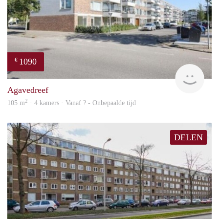
1090
€
finde
Agavedreef
2
105 m
· 4 kamers · Vanaf ? - Onbepaalde tijd
DELEN