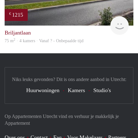
1215
€
rent
Briljantlaan
2
75 m
· 4 kamers · Vanaf ? - Onbepaalde tijd
Niks leuks gevonden? Dit is ons andere aanbod in Utrecht:
Huurwoningen
Kamers
Studio's
Op Appartementen Utrecht vind en verhuur je makkelijk je
Appartement
Over ons
Contact
Faq
Voor Makelaars
Partners