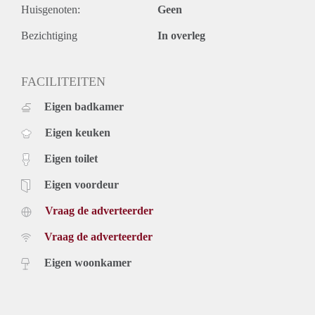
Huisgenoten:
Geen
- Eindschoonmaak verplicht.
- Borg gelijk aan 2 maanden huur.
Bezichtiging
In overleg
- Eenmalige servicekosten á 295,- exclusief.
- Beschikbaar per direct.
Prijs
FACILITEITEN
€ 1.395,- exclusief g/w/e, kabel tv, internet en belastingen.
Eigen badkamer
Inclusief stoffering en keukenapparatuur.
Voor meer informatie en bezichtigingen kunt u contact met
Eigen keuken
ons opnemen of uzelf inschrijven op onze website.
Eigen toilet
Eigen voordeur
Vraag de adverteerder
Vraag de adverteerder
Eigen woonkamer