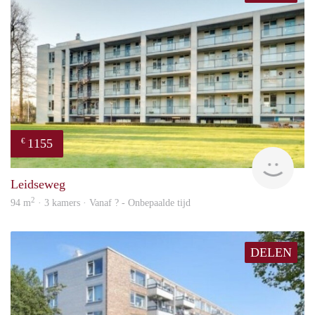
1155
€
finde
Leidseweg
2
94 m
· 3 kamers · Vanaf ? - Onbepaalde tijd
DELEN