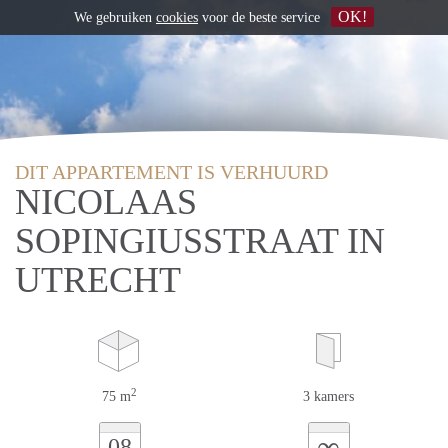
OK!
We gebruiken
cookies
voor de beste service
DIT APPARTEMENT IS VERHUURD
NICOLAAS
SOPINGIUSSTRAAT IN
UTRECHT
2
75 m
3 kamers
∞
08