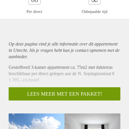
Per direct
Onbepaalde tijd
Op deze pagina vind je alle informatie over dit
appartement
in Utrecht. Als je vragen hebt kun je contact opnemen met de
aanbieder.
Gestoffeerd 3-kamer appartement ca. 75m2 met dakterras
beschikbaar per direct gelegen aan de N. Sopingiusstraat €
1.395,- exclusief
Omschrijving
Dit prachtig volledig opgeknapte 3-kamer bovenwoning
LEES MEER MET EEN PAKKET!
heeft op de 1e verdieping een ruime woonkamer met prachtig
open keuken die is v.v. alle benodigde inbouwapparatuur
zoals een vaatwasser, koelkast, vriezer, combi
oven/magnetron, kookplaat en afzuigkap. Aan de achterzijde
bevindt zicht nog een klein balkon. Naast de keuken is de 1e