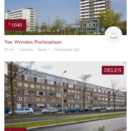
1040
€
finde
Van Weerden Poelmanlaan
2
85 m
· 3 kamers · Vanaf ? - Onbepaalde tijd
DELEN