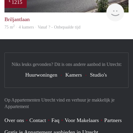
1215
€
finde
Briljantlaan
2
75 m
· 4 kamers · Vanaf ? - Onbepaalde tijd
Niks leuks gevonden? Dit is ons andere aanbod in Utrecht:
Huurwoningen
Kamers
Studio's
Op Appartementen Utrecht vind en verhuur je makkelijk je
Appartement
Over ons
Contact
Faq
Voor Makelaars
Partners
Gratis je Appartement aanbieden in Utrecht