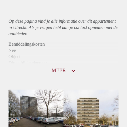
Op deze pagina vind je alle informatie over dit
appartement
in Utrecht. Als je vragen hebt kun je contact opnemen met de
aanbieder.
Bemiddelingskosten
Nee
Object
Direct bij de eigenaar
Borg
MEER
855
Garantiestelling
Mogelijk
Huurtoeslag
Niet mogelijk
Inkomen eis
2,2 X Maandhuur Bruto
Huurtermijn
Onbepaalde termijn