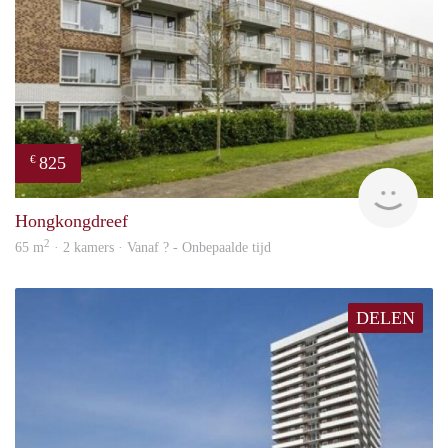
825
€
finde
Hongkongdreef
2
65 m
· 2 kamers · Vanaf ? - Onbepaalde tijd
DELEN