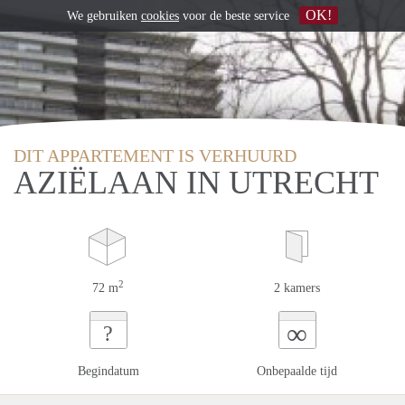
OK!
We gebruiken
cookies
voor de beste service
DIT APPARTEMENT IS VERHUURD
AZIËLAAN IN UTRECHT
2
72 m
2 kamers
∞
?
Begindatum
Onbepaalde tijd