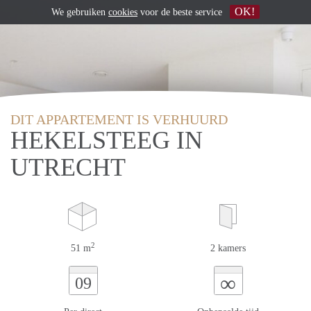
OK!
We gebruiken
cookies
voor de beste service
DIT APPARTEMENT IS VERHUURD
HEKELSTEEG IN
UTRECHT
2
51 m
2 kamers
∞
09