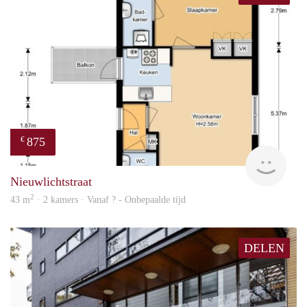
875
€
finde
Nieuwlichtstraat
2
43 m
· 2 kamers · Vanaf ? - Onbepaalde tijd
DELEN