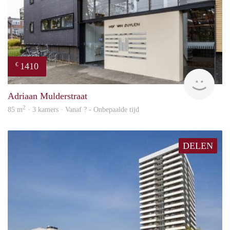
1410
€
finde
Adriaan Mulderstraat
2
85 m
· 3 kamers · Vanaf ? - Onbepaalde tijd
DELEN