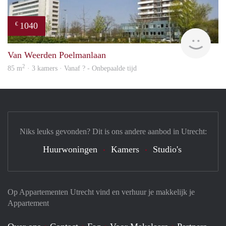
1040
€
finde
Van Weerden Poelmanlaan
2
85 m
· 3 kamers · Vanaf ? - Onbepaalde tijd
Niks leuks gevonden? Dit is ons andere aanbod in Utrecht:
Huurwoningen
Kamers
Studio's
Op Appartementen Utrecht vind en verhuur je makkelijk je
Appartement