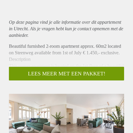
Op deze pagina vind je alle informatie over dit
appartement
in Utrecht. Als je vragen hebt kun je contact opnemen met de
aanbieder.
Beautiful furnished 2-room apartment approx. 60m2 located
on Steenweg available from 1st of July € 1.450,- exclusive.
Description
This corner apartment is located on the 1st floor of a beautiful
building with authentic details. The apartment has a spacious
LEES MEER MET EEN PAKKET!
living room with open kitchen that is equipped with a
dishwasher, fridge, freezer, oven, hob and extractor. The
living room has 2 beautiful French balconies and authentic
stained glass windows. There is a spacious bedroom and a
bathroom with a shower, sink and washing machine
connection. There is a separate toilet. In short, a great
apartment in the centre of Utrecht.
Location
This beautiful apartment is located in the city centre of