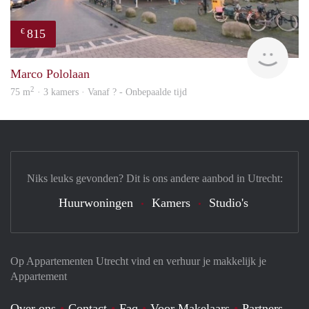
815
€
finde
Marco Pololaan
2
75 m
· 3 kamers · Vanaf ? - Onbepaalde tijd
Niks leuks gevonden? Dit is ons andere aanbod in Utrecht:
Huurwoningen
Kamers
Studio's
Op Appartementen Utrecht vind en verhuur je makkelijk je
Appartement
Over ons
Contact
Faq
Voor Makelaars
Partners