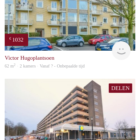
1032
€
finde
Victor Hugoplantsoen
2
62 m
· 2 kamers · Vanaf ? - Onbepaalde tijd
DELEN