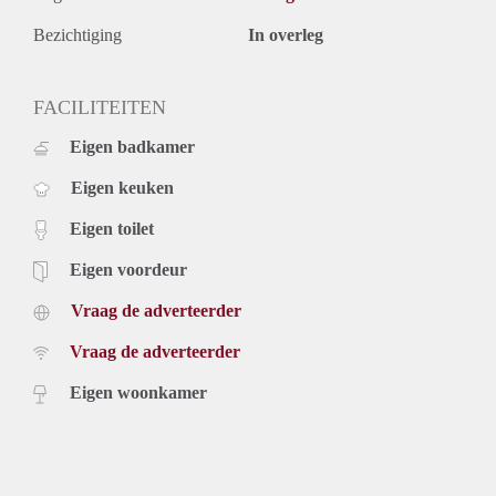
upholstery, furniture and kitchen equipment. Exclusive taxes.
Rental price based on a minimum rental period of 12 months,
Bezichtiging
In overleg
for a shorter period there can be increase.
For more information and viewings you can contact us by
FACILITEITEN
telephone or register on our website at any time.
Eigen badkamer
Eigen keuken
Eigen toilet
Eigen voordeur
Vraag de adverteerder
Vraag de adverteerder
Eigen woonkamer