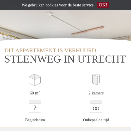
OK!
We gebruiken
cookies
voor de beste service
DIT APPARTEMENT IS VERHUURD
STEENWEG IN UTRECHT
2
60 m
2 kamers
∞
?
Begindatum
Onbepaalde tijd