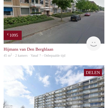
1095
€
rent
Hijmans van Den Berghlaan
2
45 m
· 2 kamers · Vanaf ? - Onbepaalde tijd
DELEN