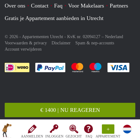
Over ons
Contact
Faq
Voor Makelaars
Partners
Gratis je Appartement aanbieden in Utrecht
© 2026 - Appartementen Utrecht - KvK nr. 02094127 –
Nederland
Voorwaarden & privacy
Disclaimer
Spam & nep-accounts
Account verwijderen
Je rekent gemakkelijk af met Paypal
Je rekent gemakkelijk af met M
Je rekent gemakkelij
Je re
€ 1400 | NU REAGEREN
+
AANMELDEN
INLOGGEN
GEZOCHT
FAQ
APPARTEMENT