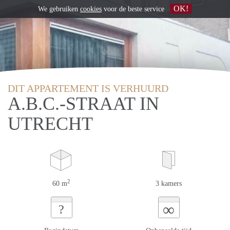
OK!
We gebruiken
cookies
voor de beste service
DIT APPARTEMENT IS VERHUURD
A.B.C.-STRAAT IN
UTRECHT
2
60 m
3 kamers
∞
?