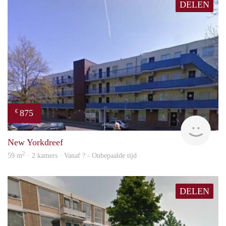
DELEN
875
€
finde
New Yorkdreef
2
59 m
· 2 kamers · Vanaf ? - Onbepaalde tijd
DELEN