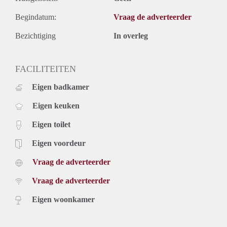
€ 1.400,- exclusief g/w/e, kabel tv, internet en belastingen.
Inclusief stoffering, meubilering en keukenapparatuur.
Begindatum:
Vraag de adverteerder
€ 1.600,- inclusief g/w/e, kabel tv, internet, stoffering,
meubilering en keukenapparatuur. Exclusief gemeente
Bezichtiging
In overleg
belastingen.
Voor meer informatie en bezichtigingen kunt u contact met
FACILITEITEN
ons opnemen of u kunt uzelf inschrijven op onze website.
Eigen badkamer
Eigen keuken
Eigen toilet
Eigen voordeur
Vraag de adverteerder
Vraag de adverteerder
Eigen woonkamer