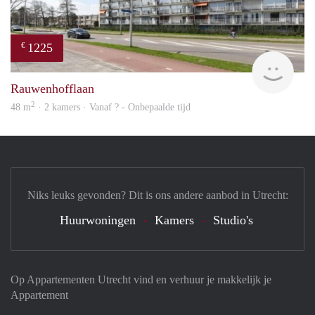
1225
€
finde
Rauwenhofflaan
2
48 m
· 2 kamers · Vanaf ? - Onbepaalde tijd
Niks leuks gevonden? Dit is ons andere aanbod in Utrecht:
Huurwoningen
Kamers
Studio's
Op Appartementen Utrecht vind en verhuur je makkelijk je
Appartement