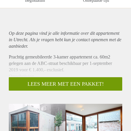
Begindatum
Onbepaalde tijd
Op deze pagina vind je alle informatie over dit
appartement
in Utrecht. Als je vragen hebt kun je contact opnemen met de
aanbieder.
Prachtig gemeubileerde 3-kamer appartement ca. 60m2
gelegen aan de ABC-straat beschikbaar per 1-september
2019 voor € 1.400,- exclusief.
Omschrijving
Dit prachtig nieuw 3-kamer appartement beschikt over 2
LEES MEER MET EEN PAKKET!
verdiepingen. Via de entreehal gaat u middels een trap naar
woonkamer en keuken. De woonkamer biedt door de grote
raampartijen veel lichtinval. De keuken is v.v. koelkast,
vrieslade, combi oven, vaatwasser en een 4-pits gasfornuis.
Onder de woonkamer en keuken bevindt zich het souterrain
gedeelte waar 2 slaapkamers zijn gevestigd. Het gaat hier om
kamers van ca. 6m2 en 11m2. Bij de slaapkamer ligt ook de