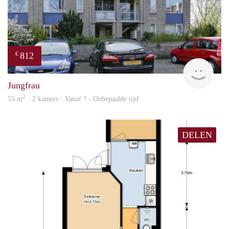
812
€
finde
Jungfrau
2
55 m
· 2 kamers · Vanaf ? - Onbepaalde tijd
DELEN