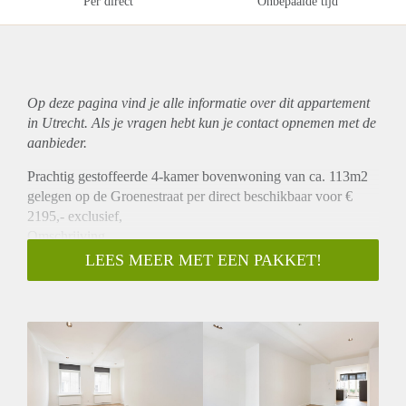
Per direct
Onbepaalde tijd
Op deze pagina vind je alle informatie over dit
appartement
in Utrecht. Als je vragen hebt kun je contact opnemen met de
aanbieder.
Prachtig gestoffeerde 4-kamer bovenwoning van ca. 113m2
gelegen op de Groenestraat per direct beschikbaar voor €
2195,- exclusief,
Omschrijving
Deze prachtig en met veel zorg afgewerkte bovenwoning is
LEES MEER MET EEN PAKKET!
gelegen op de 1e en 2e verdieping. Op de 1e verdieping
bevindt zich de ruime woonkamer met aan de achterzijde de
open keuken die is v.v. van alle benodigde
inbouwapparatuur. Vanuit de keuken heeft u middels
openslaande deuren toegang tot het 1e balkon. Naast de
keuken bevindt zich de 1e ruime slaapkamer. Die tevens
beschikt over een eigen douche en wastafel. Deze kamer