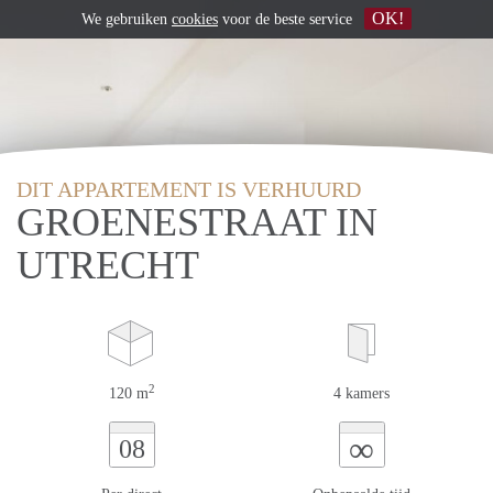
OK!
We gebruiken
cookies
voor de beste service
DIT APPARTEMENT IS VERHUURD
GROENESTRAAT IN
UTRECHT
2
120 m
4 kamers
∞
08