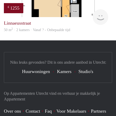
1255
€
finde
Linnaeusstraat
2
50 m
· 2 kamers · Vanaf ? - Onbepaalde tijd
Niks leuks gevonden? Dit is ons andere aanbod in Utrecht:
Huurwoningen
Kamers
Studio's
Op Appartementen Utrecht vind en verhuur je makkelijk je
Appartement
Over ons
Contact
Faq
Voor Makelaars
Partners