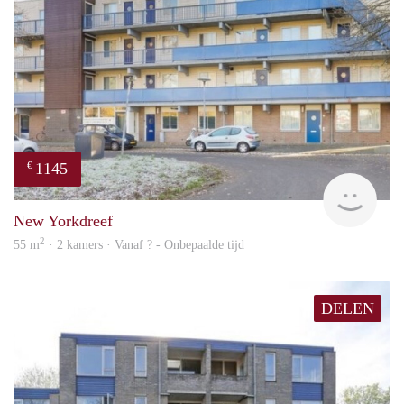
1145
€
finde
New Yorkdreef
2
55 m
· 2 kamers · Vanaf ? - Onbepaalde tijd
DELEN