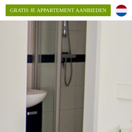
GRATIS JE APPARTEMENT AANBIEDEN
entenUtrecht ?
ding?
k voor het aangeboden