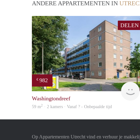
ANDERE APPARTEMENTEN IN
UTREC
DELEN
982
€
Washingtondreef
2
59 m
· 2 kamers · Vanaf ? - Onbepaalde tijd
Op Appartementen Utrecht vind en verhuur je makkeli