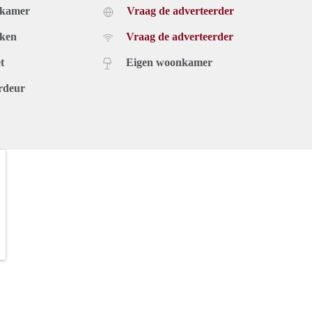
dkamer
Vraag de adverteerder
uken
Vraag de adverteerder
t
Eigen woonkamer
rdeur