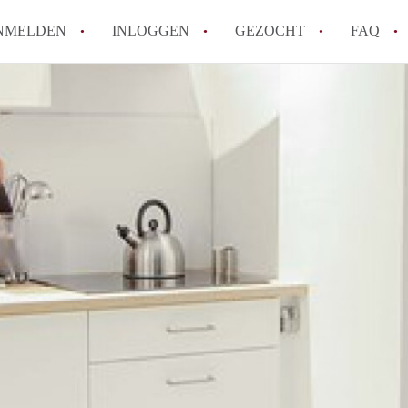
NMELDEN
INLOGGEN
GEZOCHT
FAQ
How to translate AppartementenUtrecht!
Wat is AppartementenUtrecht?
Wat is de privacyverklaring van Appartem
Berekent AppartementenUtrecht
makelaarsvergoeding/bemiddelingsvergoe
Is AppartementenUtrecht verantwoordelij
Appartement / Appartementen in Utrecht?
Alle veelgestelde vragen