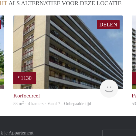
HT
ALS ALTERNATIEF VOOR DEZE LOCATIE
DELEN
1130
€
finder
Woning
Korfoedreef
P
2
88 m
· 4 kamers · Vanaf ? - Onbepaalde tijd
5
jk je Appartement