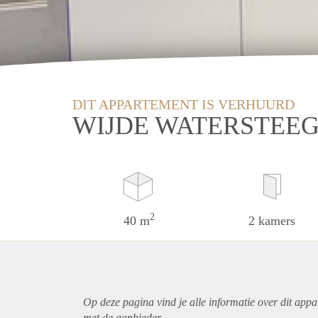
DIT APPARTEMENT IS VERHUURD
WIJDE WATERSTEEG
2
40 m
2 kamers
Op deze pagina vind je alle informatie over dit
appa
met de aanbieder.