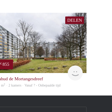
DELEN
855
€
rent
ahud de Mortangesdreef
2
3 m
· 2 kamers · Vanaf ? - Onbepaalde tijd