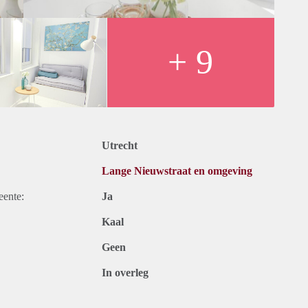
pand
+ 9
ot verlenging voor onbepaalde tijd
, internet en belastingen. Inclusief stoffering, meubels en
Utrecht
maanden bij een kortere periode kan er sprake zijn van een
Lange Nieuwstraat en omgeving
ichtiging kunt u zich aanmelden op onze website.
eente:
Ja
Kaal
Geen
In overleg