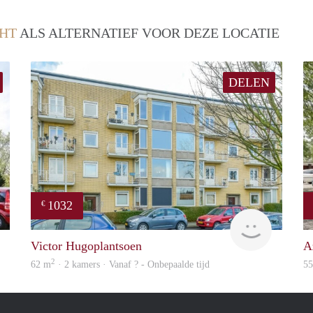
HT
ALS ALTERNATIEF VOOR DEZE LOCATIE
DELEN
1032
€
finder
Woning
Victor Hugoplantsoen
A
2
62 m
· 2 kamers · Vanaf ? - Onbepaalde tijd
5