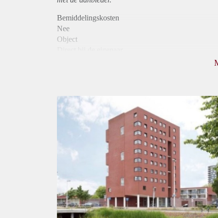
Bemiddelingskosten
Nee
Object
Direct bij de eigenaar
Borg
965
Garantiestelling
Mogelijk
Huurtoeslag
Niet mogelijk
Inkomen eis
3,2 X De bruto Huur
Huurtermijn
Onbepaalde termijn
Oplevering
Kaal