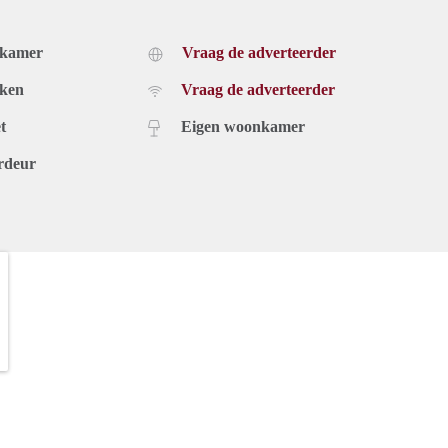
dkamer
Vraag de adverteerder
uken
Vraag de adverteerder
t
Eigen woonkamer
rdeur