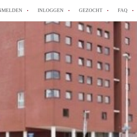
NMELDEN
INLOGGEN
GEZOCHT
FAQ
How to translate AppartementenUtrecht!
Wat is AppartementenUtrecht?
Wat is de privacyverklaring van Appartem
Berekent AppartementenUtrecht
makelaarsvergoeding/bemiddelingsvergoe
Is AppartementenUtrecht verantwoordelij
Appartement / Appartementen in Utrecht?
Alle veelgestelde vragen