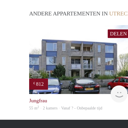
ANDERE APPARTEMENTEN IN
UTREC
DELEN
812
€
Jungfrau
2
55 m
· 2 kamers · Vanaf ? - Onbepaalde tijd