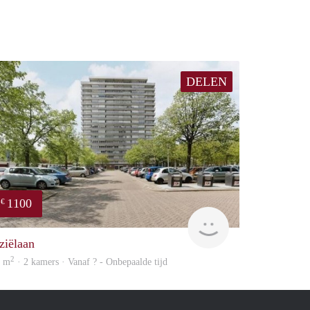
DELEN
1100
€
finder
ziëlaan
2
5 m
· 2 kamers · Vanaf ? - Onbepaalde tijd