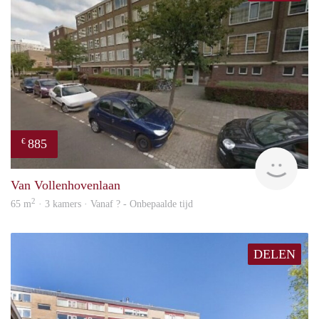
885
€
finde
Van Vollenhovenlaan
2
65 m
· 3 kamers · Vanaf ? - Onbepaalde tijd
DELEN