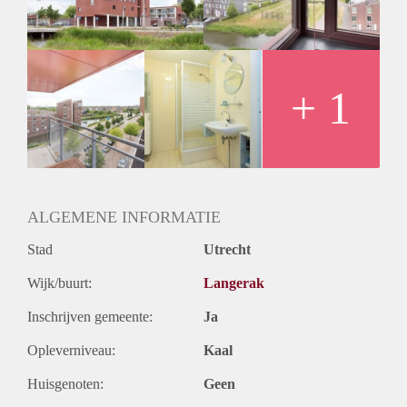
Huurtermijn
Onbepaalde termijn
Oplevering
Kaal
+ 1
ALGEMENE INFORMATIE
Stad
Utrecht
Wijk/buurt:
Langerak
Inschrijven gemeente:
Ja
Opleverniveau:
Kaal
Huisgenoten:
Geen