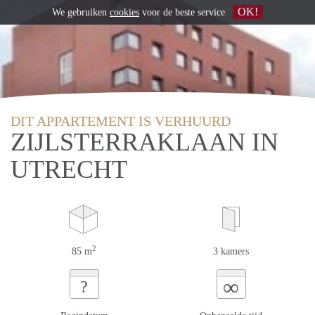
OK!
We gebruiken
cookies
voor de beste service
DIT APPARTEMENT IS VERHUURD
ZIJLSTERRAKLAAN IN
UTRECHT
2
85 m
3 kamers
∞
?