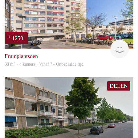
1250
€
rent
Fruinplantsoen
2
88 m
· 4 kamers · Vanaf ? - Onbepaalde tijd
DELEN