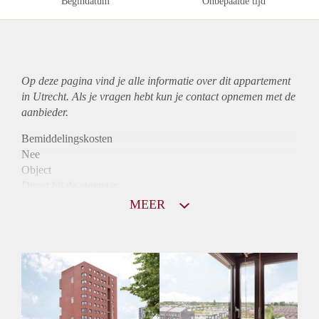
Begindatum
Onbepaalde tijd
Op deze pagina vind je alle informatie over dit
appartement
in Utrecht. Als je vragen hebt kun je contact opnemen met de
aanbieder.
Bemiddelingskosten
Nee
Object
Direct bij de eigenaar
Borg
MEER
965
Garantiestelling
Mogelijk
Huurtoeslag
Niet mogelijk
Inkomen eis
3,2 X De bruto Huur