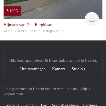
1095
€
rent
Hijmans van Den Berghlaan
2
45 m
· 2 kamers · Vanaf ? - Onbepaalde tijd
Niks leuks gevonden? Dit is ons andere aanbod in Utrecht:
Huurwoningen
Kamers
Studio's
Op Appartementen Utrecht vind en verhuur je makkelijk je
Appartement
Over ons
Contact
Faq
Voor Makelaars
Partners