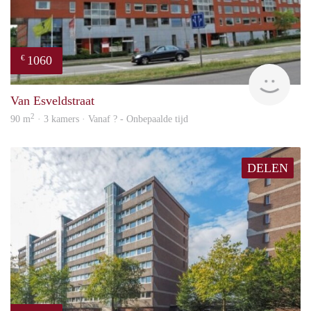
1060
€
finde
Van Esveldstraat
2
90 m
· 3 kamers · Vanaf ? - Onbepaalde tijd
DELEN