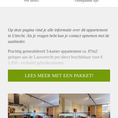
Per direct
Onbepaalde tijd
Op deze pagina vind je alle informatie over dit
appartement
in Utrecht. Als je vragen hebt kun je contact opnemen met de
aanbieder.
Prachtig gemeubileerd 3-kamer appartement ca. 87m2
gelegen aan de Lauwerecht per direct beschikbaar voor €
1.950,- exclusief gebruikerslasten.
Omschrijving
Dit prachtige ruime appartement heeft een zeer ruime
LEES MEER MET EEN PAKKET!
woonkamer met open keuken die is v.v. van alle benodigde
inbouwapparatuur.
Het appartement heeft 2 slaapkamers, met beide een dubbel
bed en een 1 badkamer met inloopdouche en
badkamermeubel en apart toilet.
Ligging
De ligging is perfect: rustig gelegen op de hoek van een