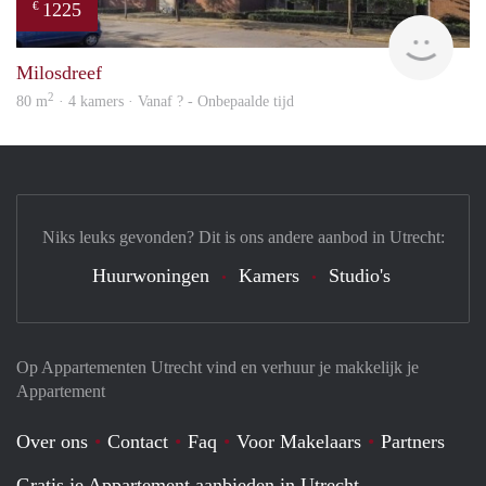
1225
€
finde
Milosdreef
2
80 m
· 4 kamers · Vanaf ? - Onbepaalde tijd
Niks leuks gevonden? Dit is ons andere aanbod in Utrecht:
Huurwoningen
Kamers
Studio's
Op Appartementen Utrecht vind en verhuur je makkelijk je
Appartement
Over ons
Contact
Faq
Voor Makelaars
Partners
Gratis je Appartement aanbieden in Utrecht