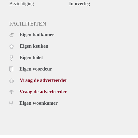
- Eindschoonmaak verplicht
Bezichtiging
In overleg
- Huurperiode bepaalde tijd van maximaal 24 maanden
- Borg gelijk aan 2 maanden huur
- Per direct
FACILITEITEN
Prijs
Eigen badkamer
€ 1.950,- exclusief g/w/e, kabel tv, internet, en belastingen.
Inclusief stoffering, meubilering, keukenapparatuur en 1
Eigen keuken
parkeerplaats.
Eigen toilet
Eigen voordeur
Vraag de adverteerder
Vraag de adverteerder
Eigen woonkamer