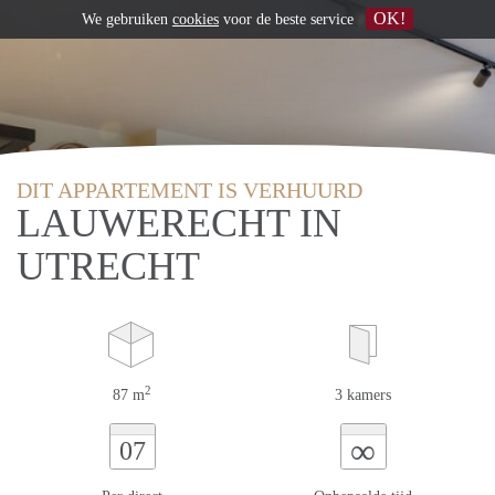
OK!
We gebruiken
cookies
voor de beste service
DIT APPARTEMENT IS VERHUURD
LAUWERECHT IN
UTRECHT
2
87 m
3 kamers
∞
07