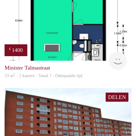
1400
€
finde
Minister Talmastraat
2
53 m
· 2 kamers · Vanaf ? - Onbepaalde tijd
DELEN