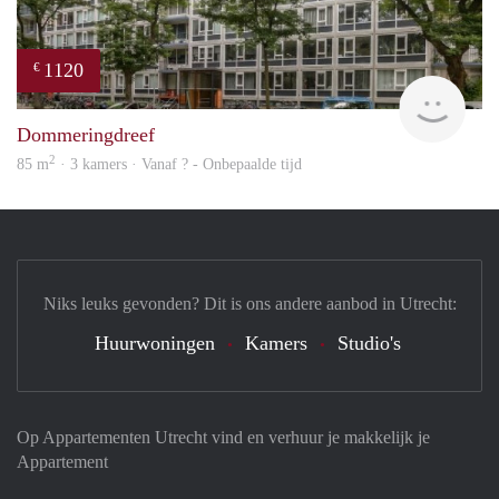
1120
€
finde
Dommeringdreef
2
85 m
· 3 kamers · Vanaf ? - Onbepaalde tijd
Niks leuks gevonden? Dit is ons andere aanbod in Utrecht:
Huurwoningen
Kamers
Studio's
Op Appartementen Utrecht vind en verhuur je makkelijk je
Appartement