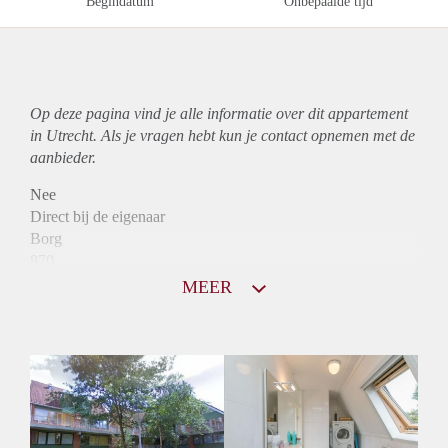
Begindatum
Onbepaalde tijd
Op deze pagina vind je alle informatie over dit
appartement
in Utrecht. Als je vragen hebt kun je contact opnemen met de
aanbieder.
Nee
Direct bij de eigenaar
Borg
870
Garantiestelling
MEER
Niet mogelijk
Huurtoeslag
Mogelijk
Inkomen eis
N.V.T.
Huurtermijn
Onbepaalde termijn