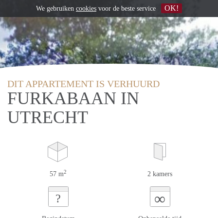
OK!
We gebruiken
cookies
voor de beste service
DIT APPARTEMENT IS VERHUURD
FURKABAAN IN
UTRECHT
2
57 m
2 kamers
∞
?