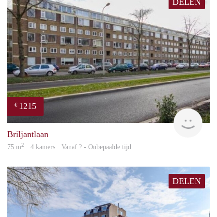
DELEN
1215
€
finde
Briljantlaan
2
75 m
· 4 kamers · Vanaf ? - Onbepaalde tijd
DELEN