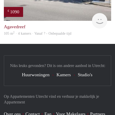
1090
€
finde
Agavedreef
2
105 m
· 4 kamers · Vanaf ? - Onbepaalde tijd
Niks leuks gevonden? Dit is ons andere aanbod in Utrecht:
Huurwoningen
Kamers
Studio's
Op Appartementen Utrecht vind en verhuur je makkelijk je
Appartement
Over ons
Contact
Faq
Voor Makelaars
Partners