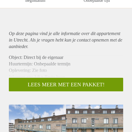
Begindatum
Onbepaalde tijd
Op deze pagina vind je alle informatie over dit
appartement
in Utrecht. Als je vragen hebt kun je contact opnemen met de
aanbieder.
Object: Direct bij de eigenaar
Huurtermijn: Onbepaalde termijn
Oplevering: Zie foto
Inkomen eis: 2,8 x Bruto huur
Garantiestelling mogelijk: Ja
LEES MEER MET EEN PAKKET!
Borg: 1 Maand
Bemiddeling kosten: Nee
Woningdelers toegestaan: Ja
Huisdieren toegestaan: Afhankelijk van de Eigenaar
Huurtoeslag grens: Nee
Geschikt voor studenten: Afhankelijk van de Eigenaar