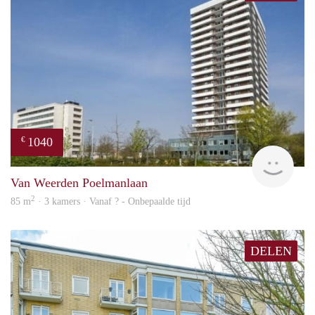
1040
€
finde
Van Weerden Poelmanlaan
2
85 m
· 3 kamers · Vanaf ? - Onbepaalde tijd
DELEN