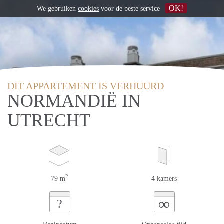
OK!
We gebruiken
cookies
voor de beste service
DIT APPARTEMENT IS VERHUURD
NORMANDIË IN
UTRECHT
2
79 m
4 kamers
∞
?