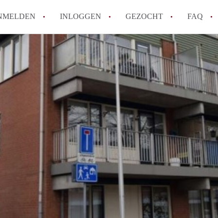
NMELDEN
INLOGGEN
GEZOCHT
FAQ
How to translate AppartementenUtrecht!
Wat is AppartementenUtrecht?
Wat is de privacyverklaring van Appartem
Berekent AppartementenUtrecht
makelaarsvergoeding/bemiddelingsvergoe
Is AppartementenUtrecht verantwoordelij
Appartement / Appartementen in Utrecht?
Alle veelgestelde vragen