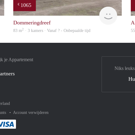
1065
€
rent
rent
Dommeringdreef
A
2
83 m
· 3 kamers · Vanaf ? - Onbepaalde tijd
5
jk je Appartement
Niks leuks
artners
Hu
erland
unts
Account verwijderen
met Paypal
kelijk af met Mastercard
ent gemakkelijk af met Meastro
Je rekent gemakkelijk af met Visa