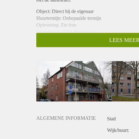
Object: Direct bij de eigenaar
Huurtermijn: Onbepaalde termijn
Oplevering: Zie foto
Inkomen eis: 2,8 x Bruto huur
Garantiestelling mogelijk: Ja
LEES MEER
Borg: 1 Maand
Bemiddeling kosten: Nee
Woningdelers toegestaan: Ja
Huisdieren toegestaan: Afhankelijk van de Eigenaar
Huurtoeslag grens: Nee
Geschikt voor studenten: Afhankelijk van de Eigena
ALGEMENE INFORMATIE
Stad
Wijk/buurt: