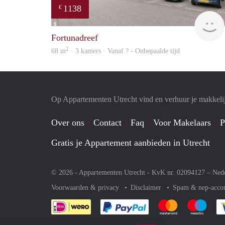
1138
€
Fortunadreef
2
68 m
· 3 kamers · Vanaf ? - Onbepaalde tijd
Op Appartementen Utrecht vind en verhuur je makkeli
Over ons
Contact
Faq
Voor Makelaars
P
Gratis je Appartement aanbieden in Utrecht
© 2026 - Appartementen Utrecht - KvK nr. 02094127 –
Ned
Voorwaarden & privacy
Disclaimer
Spam & nep-acco
Je rekent gemakkelijk af 
Je rekent gemak
Je rek