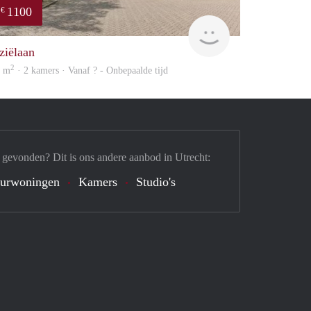
1100
€
finder
ziëlaan
2
5 m
· 2 kamers · Vanaf ? - Onbepaalde tijd
 gevonden? Dit is ons andere aanbod in Utrecht:
urwoningen
Kamers
Studio's