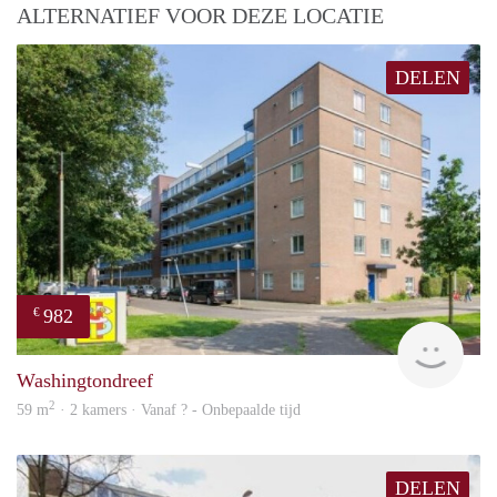
ALTERNATIEF VOOR DEZE LOCATIE
DELEN
982
€
finde
Washingtondreef
2
59 m
· 2 kamers · Vanaf ? - Onbepaalde tijd
DELEN