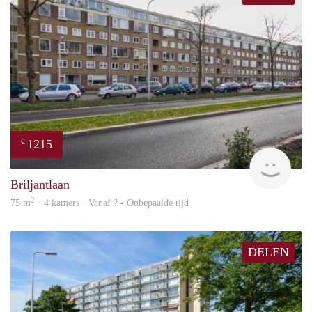
1215
€
finde
Briljantlaan
2
75 m
· 4 kamers · Vanaf ? - Onbepaalde tijd
DELEN