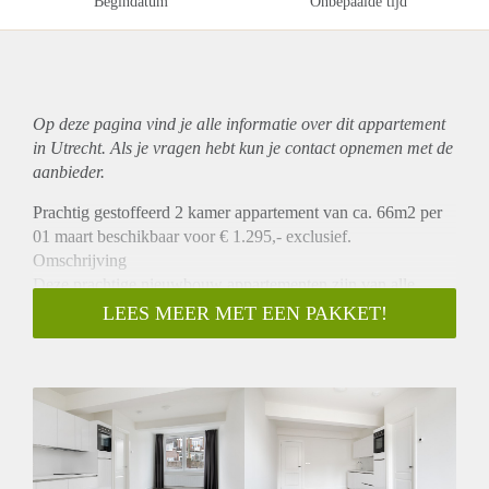
Begindatum
Onbepaalde tijd
Op deze pagina vind je alle informatie over dit
appartement
in Utrecht. Als je vragen hebt kun je contact opnemen met de
aanbieder.
Prachtig gestoffeerd 2 kamer appartement van ca. 66m2 per
01 maart beschikbaar voor € 1.295,- exclusief.
Omschrijving
Deze prachtige nieuwbouw appartementen zijn van alle
gemakken voorzien. Ruime woonkamers en slaapkamers met
LEES MEER MET EEN PAKKET!
hoog plafond en veel licht inval. Open luxe keukens voorzien
van alle inbouw apparatuur. Lichte vloeren van PVC,
afgewerkt met hoge plinten. Alle appartementen hebben een
ruime entree en separaat toilet. Deze kwalitatieve mooie
appartementen bieden woongenot voor de lange termijn.
Voor meer informatie, plattegronden, 360 tour of een video
verwijzen u graag door naar onze eigen website.