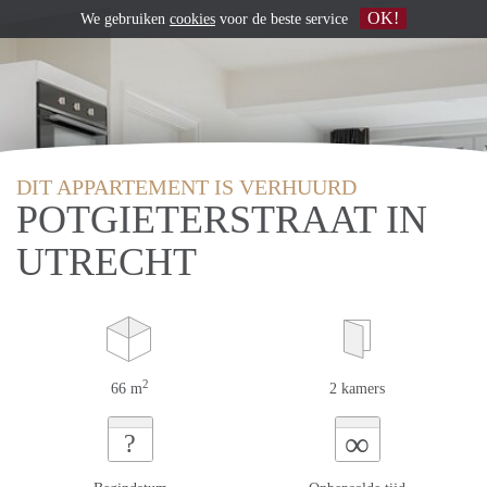
OK!
We gebruiken
cookies
voor de beste service
DIT APPARTEMENT IS VERHUURD
POTGIETERSTRAAT IN
UTRECHT
2
66 m
2 kamers
∞
?