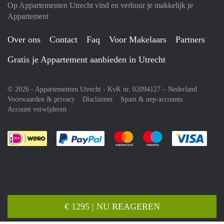
Op Appartementen Utrecht vind en verhuur je makkelijk je
Appartement
Over ons
Contact
Faq
Voor Makelaars
Partners
Gratis je Appartement aanbieden in Utrecht
© 2026 - Appartementen Utrecht - KvK nr. 02094127 –
Nederland
Voorwaarden & privacy
Disclaimer
Spam & nep-accounts
Account verwijderen
Je rekent gemakkelijk af met Paypal
Je rekent gemakkelijk af met M
Je rekent gemakkelij
Je re
€ 1295 | NU REAGEREN