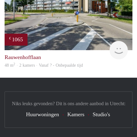
1065
€
rent
Rauwenhofflaan
2
48 m
· 2 kamers · Vanaf ? - Onbepaalde tijd
Niks leuks gevonden? Dit is ons andere aanbod in Utrecht:
Huurwoningen
Kamers
Studio's