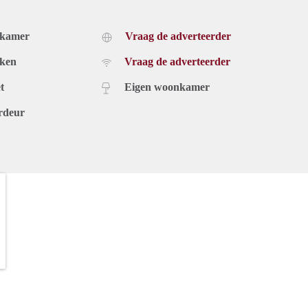
dkamer
Vraag de adverteerder
uken
Vraag de adverteerder
t
Eigen woonkamer
rdeur