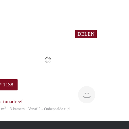
DELEN
1138
€
rent
ortunadreef
2
8 m
· 3 kamers · Vanaf ? - Onbepaalde tijd