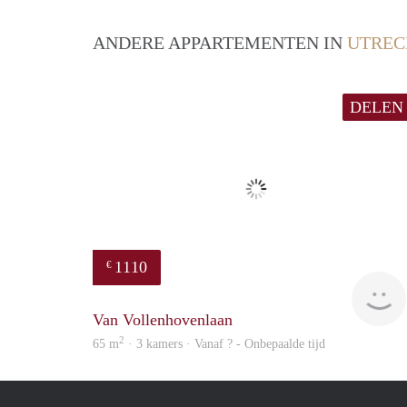
ANDERE APPARTEMENTEN IN
UTREC
DELEN
1110
€
Van Vollenhovenlaan
2
65 m
· 3 kamers · Vanaf ? - Onbepaalde tijd