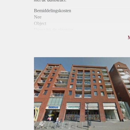
Bemiddelingskosten
Nee
Object
Direct bij de eigenaar
Borg
725
Garantiestelling
Mogelijk
Huurtoeslag
Mogelijk
Inkomen eis
2,5 X Maandhuur Bruto
Huurtermijn
Onbepaalde termijn
Oplevering
Kaal