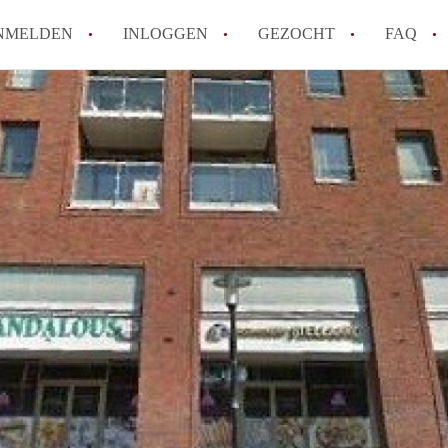
NMELDEN
INLOGGEN
GEZOCHT
FAQ
How to translate AppartementenUtrecht!
Wat is AppartementenUtrecht?
Wat is de privacyverklaring van Appartem
Berekent AppartementenUtrecht
makelaarsvergoeding/bemiddelingsvergoe
Is AppartementenUtrecht verantwoordelij
Appartement / Appartementen in Utrecht?
Alle veelgestelde vragen