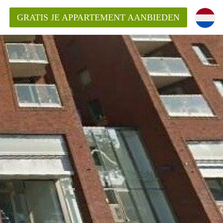
GRATIS JE APPARTEMENT AANBIEDEN
entenUtrecht ?
ding?
k voor het aangeboden