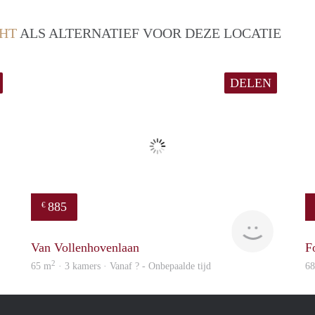
HT
ALS ALTERNATIEF VOOR DEZE LOCATIE
DELEN
885
€
finder
finder
Van Vollenhovenlaan
F
2
65 m
· 3 kamers · Vanaf ? - Onbepaalde tijd
6