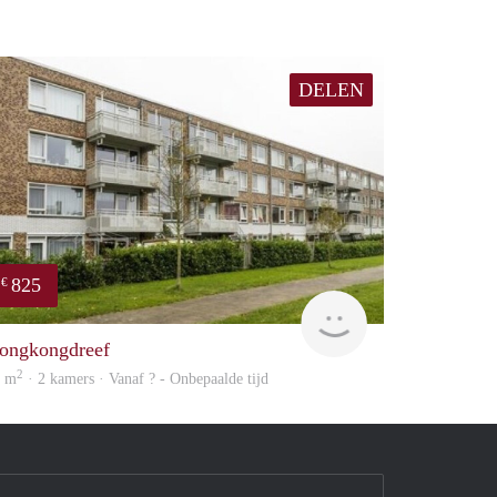
DELEN
825
€
finder
ongkongdreef
2
5 m
· 2 kamers · Vanaf ? - Onbepaalde tijd