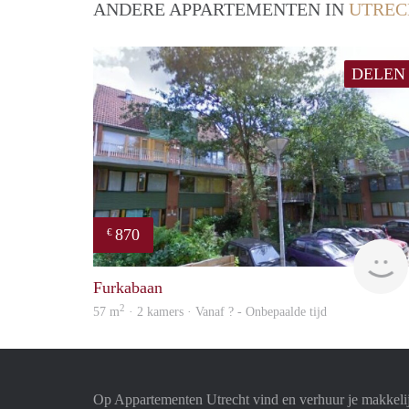
ANDERE APPARTEMENTEN IN
UTREC
DELEN
870
€
Furkabaan
2
57 m
· 2 kamers · Vanaf ? - Onbepaalde tijd
Op Appartementen Utrecht vind en verhuur je makkeli