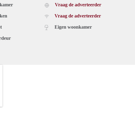
dkamer
Vraag de adverteerder
uken
Vraag de adverteerder
t
Eigen woonkamer
rdeur