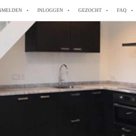
NMELDEN
INLOGGEN
GEZOCHT
FAQ
How to translate AppartementenUtrecht!
Wat is AppartementenUtrecht?
Wat is de privacyverklaring van Appartem
Berekent AppartementenUtrecht
makelaarsvergoeding/bemiddelingsvergoe
Is AppartementenUtrecht verantwoordelij
Appartement / Appartementen in Utrecht?
Alle veelgestelde vragen