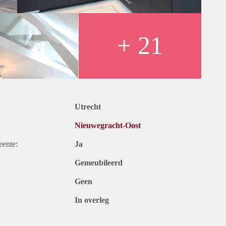
+ 21
kabel tv, internet en gemeente belastingen). Inclusief stoffering
Utrecht
n 12 maanden voor een kortere periode kan er sprake zijn van
Nieuwegracht-Oost
e.
eente:
Ja
Gemeubileerd
Geen
In overleg