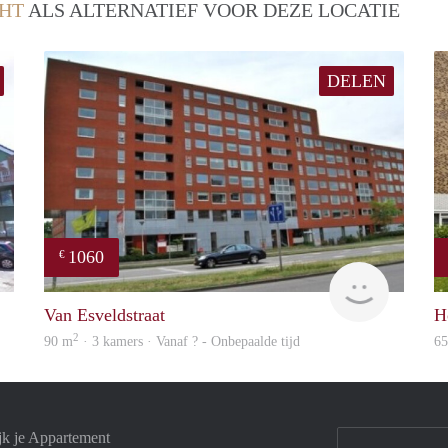
HT
ALS ALTERNATIEF VOOR DEZE LOCATIE
DELEN
1060
€
rent
finder
Van Esveldstraat
H
2
90 m
· 3 kamers · Vanaf ? - Onbepaalde tijd
6
jk je Appartement