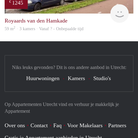
1245
€
rent
Royaards van den Hamkade
2
59 m
· 3 kamers · Vanaf ? - Onbepaalde tijd
Niks leuks gevonden? Dit is ons andere aanbod in Utrecht:
Huurwoningen
Kamers
Studio's
Op Appartementen Utrecht vind en verhuur je makkelijk je
Appartement
Over ons
Contact
Faq
Voor Makelaars
Partners
Gratis je Appartement aanbieden in Utrecht