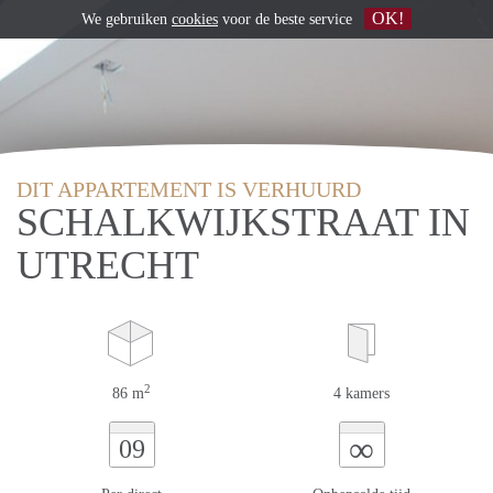
OK!
We gebruiken
cookies
voor de beste service
DIT APPARTEMENT IS VERHUURD
SCHALKWIJKSTRAAT IN
UTRECHT
2
86 m
4 kamers
∞
09