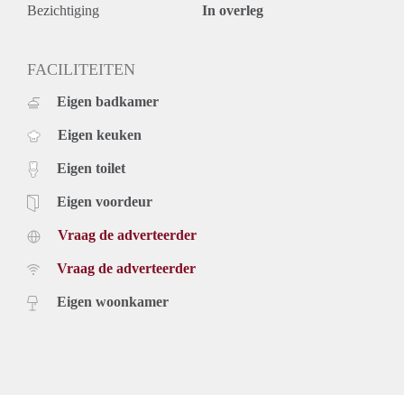
- Intercom met camera
Bezichtiging
In overleg
- Gelegen op een toplocatie
- Eindschoonmaak verplicht
- Huurtermijn bepaalde tijd met optie op verlenging
FACILITEITEN
- Borg is gelijk aan 2 maanden huur
Eigen badkamer
- Beschikbaar per 01 oktober 2022
Prijs
Eigen keuken
€ 1.935,- per maand exclusief gebruikerslasten (nuts, kabel
tv, internet en gemeente belastingen). Inclusief stoffering (pvc
Eigen toilet
vloer) en keukenapparatuur.
Huurprijs op basis van een minimale huurperiode van 12
Eigen voordeur
maanden voor een kortere periode kan er sprake zijn van
Vraag de adverteerder
verhoging.
Kijk voor meer informatie en video's op onze website.
Vraag de adverteerder
Eigen woonkamer