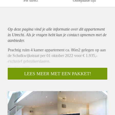
Per direct
Onbepaalde tijd
Op deze pagina vind je alle informatie over dit
appartement
in Utrecht. Als je vragen hebt kun je contact opnemen met de
aanbieder.
Prachtig ruim 4 kamer appartement ca. 86m2 gelegen op aan
de Schalkwijkstraat per 01 oktober 2022 voor € 1.935,-
exclusief gebruikerslasten.
Omschrijving
Dit appartement is gelegen aan de achterzijde van het pand
LEES MEER MET EEN PAKKET!
en u komt het appartement binnen in de woonkeuken met
kookeiland die is voorzien van alle benodigde
inbouwapparatuur. Middels een trap in de woonkamer gaat u
naar de 2e verdieping waar de ruime woonkamer is gelegen,
deze kenmerkt zich door veel lichtinval door de grote ramen.
Vanuit hier gaat u met een trap naar de 3e verdieping waar 3
slaapkamers zijn gelegen. De 2 kleine kamers zijn voorzien