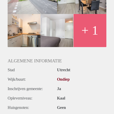
Huurtermijn
Onbepaalde termijn
Oplevering
Kaal
+ 1
ALGEMENE INFORMATIE
Stad
Utrecht
Wijk/buurt:
Ondiep
Inschrijven gemeente:
Ja
Opleverniveau:
Kaal
Huisgenoten:
Geen