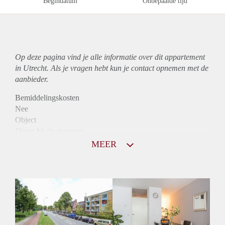
Begindatum
Onbepaalde tijd
Op deze pagina vind je alle informatie over dit
appartement
in Utrecht. Als je vragen hebt kun je contact opnemen met de
aanbieder.
Bemiddelingskosten
Nee
Object
Direct bij de eigenaar
Borg
MEER
1060
Garantiestelling
Mogelijk
Huurtoeslag
Niet mogelijk
Inkomen eis
2,9 X Maandhuur Bruto