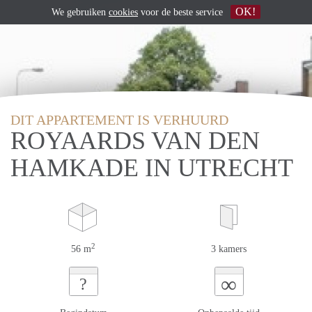
OK!
We gebruiken
cookies
voor de beste service
DIT APPARTEMENT IS VERHUURD
ROYAARDS VAN DEN
HAMKADE IN UTRECHT
2
56 m
3 kamers
∞
?