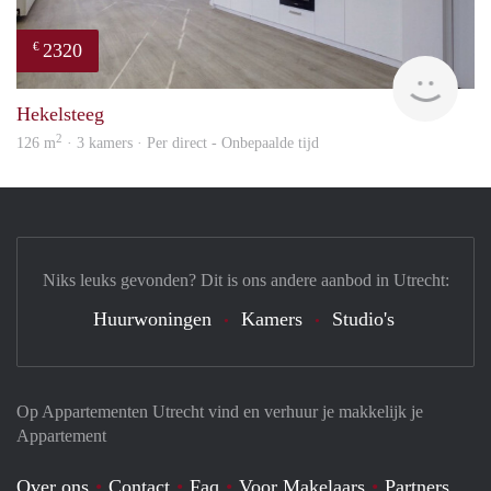
2320
€
Lexi
Hekelsteeg
2
126 m
· 3 kamers · Per direct - Onbepaalde tijd
Niks leuks gevonden? Dit is ons andere aanbod in Utrecht:
Huurwoningen
Kamers
Studio's
Op Appartementen Utrecht vind en verhuur je makkelijk je
Appartement
Over ons
Contact
Faq
Voor Makelaars
Partners