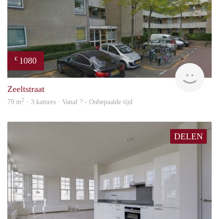
1080
€
finde
Zeeltstraat
2
79 m
· 3 kamers · Vanaf ? - Onbepaalde tijd
DELEN