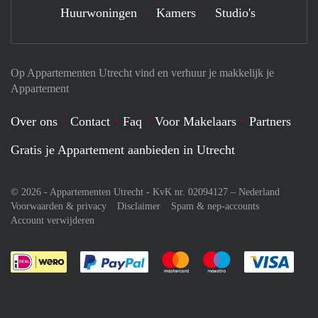
Huurwoningen
Kamers
Studio's
Op Appartementen Utrecht vind en verhuur je makkelijk je
Appartement
Over ons
Contact
Faq
Voor Makelaars
Partners
Gratis je Appartement aanbieden in Utrecht
© 2026 - Appartementen Utrecht - KvK nr. 02094127 –
Nederland
Voorwaarden & privacy
Disclaimer
Spam & nep-accounts
Account verwijderen
Je rekent gemakkelijk af met Paypal
Je rekent gemakkelijk af met M
Je rekent gemakkelij
Je re