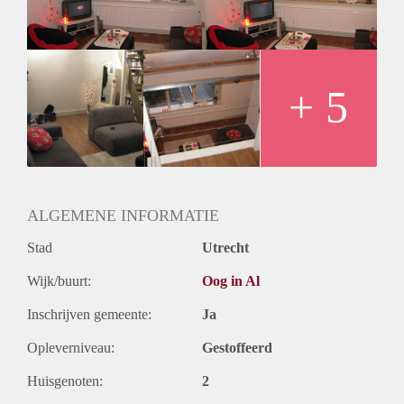
airconditioning en CV. Gelegen op 2de verdieping van
woonhuis (=eigenaar), met gedeelde opgang.
Geschikt voor stel (+ €150 servicekosten) of 1 persoon (+
€100 servicekosten).
Huidige foto’s laten niet juiste meubels / inrichting zien, maar
+ 5
geven wel een indruk. Alle meubels & TV worden nog
vervangen en die foto's volgen nog.
Mocht je serieuze interesse hebben, vertel dan wat over jezelf
zodat ik een goede indruk van je krijg. Tenslotte gaan we
‘samenwonen’.
ALGEMENE INFORMATIE
Stad
Utrecht
Wijk/buurt:
Oog in Al
Inschrijven gemeente:
Ja
Opleverniveau:
Gestoffeerd
Huisgenoten:
2