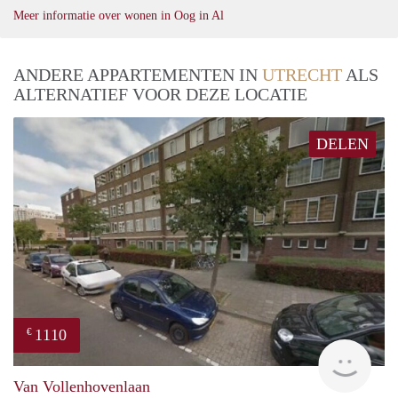
Meer informatie over wonen in Oog in Al
ANDERE APPARTEMENTEN IN
UTRECHT
ALS
ALTERNATIEF VOOR DEZE LOCATIE
DELEN
1110
€
finde
Van Vollenhovenlaan