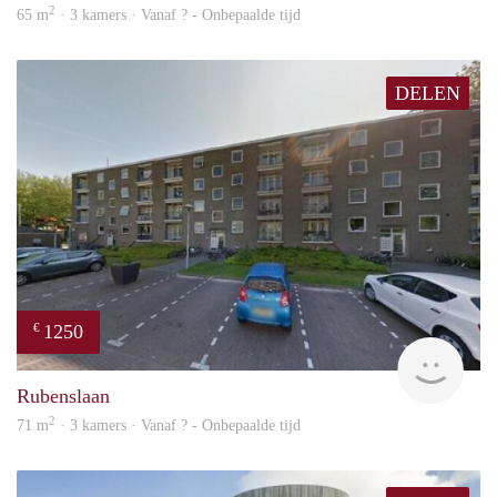
2
65 m
· 3 kamers · Vanaf ? - Onbepaalde tijd
DELEN
1250
€
finde
Rubenslaan
2
71 m
· 3 kamers · Vanaf ? - Onbepaalde tijd