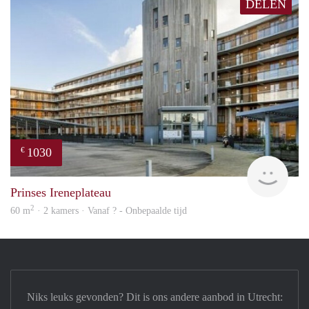
DELEN
1030
€
finde
Prinses Ireneplateau
2
60 m
· 2 kamers · Vanaf ? - Onbepaalde tijd
Niks leuks gevonden? Dit is ons andere aanbod in Utrecht: