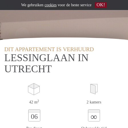
OK!
We gebruiken
cookies
voor de beste service
DIT APPARTEMENT IS VERHUURD
LESSINGLAAN IN
UTRECHT
2
42 m
2 kamers
∞
06