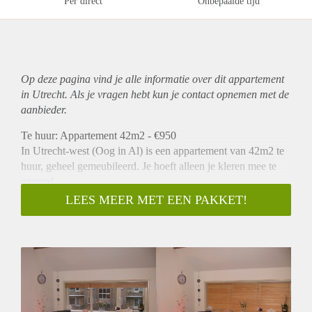
Per direct
Onbepaalde tijd
Op deze pagina vind je alle informatie over dit
appartement
in Utrecht. Als je vragen hebt kun je contact opnemen met de
aanbieder.
Te huur: Appartement 42m2 - €950
In Utrecht-west (Oog in Al) is een appartement van 42m2 te
huur, geheel gemeubileerd. Je hoeft alleen je kleren mee te
nemen!
Bestaat uit woonkamer (20m2), vide met trap naar
LEES MEER MET EEN PAKKET!
slaapkamer (14m2 met veel bergruimte) en eigen keuken,
douche/WC (8m2).
Meubels: 2-pers bed; 2,5 pers slaapbank; uitschuifbare tafel
met 4 stoelen; kastenwand.
Keukeninrichting: wasmc; koelkast; fornuis; magnetron;
pannen; borden; bestek, etc.
Niet rokend, TV en WiFi aanwezig. Ruimte is voorzien van