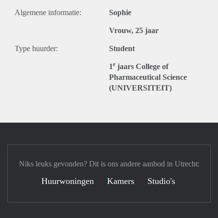
Algemene informatie:
Sophie
Vrouw, 25 jaar
Type huurder:
Student
e
1
jaars College of
Pharmaceutical Science
(UNIVERSITEIT)
Niks leuks gevonden? Dit is ons andere aanbod in Utrecht:
Huurwoningen
Kamers
Studio's