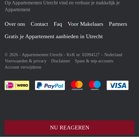
Op Appartementen Utrecht vind en verhuur je makkelijk je
Appartement
Over ons
Contact
Faq
Voor Makelaars
Partners
Gratis je Appartement aanbieden in Utrecht
© 2026 - Appartementen Utrecht - KvK nr. 02094127 –
Nederland
Voorwaarden & privacy
Disclaimer
Spam & nep-accounts
Account verwijderen
Je rekent gemakkelijk af met Paypal
Je rekent gemakkelijk af met M
Je rekent gemakkelij
Je re
NU REAGEREN