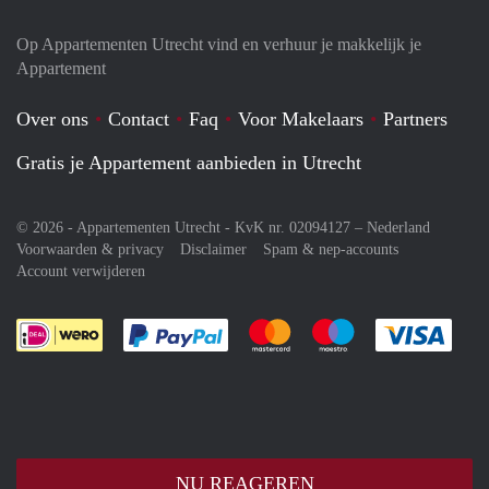
Op Appartementen Utrecht vind en verhuur je makkelijk je
Appartement
Over ons
Contact
Faq
Voor Makelaars
Partners
Gratis je Appartement aanbieden in Utrecht
© 2026 - Appartementen Utrecht - KvK nr. 02094127 –
Nederland
Voorwaarden & privacy
Disclaimer
Spam & nep-accounts
Account verwijderen
Je rekent gemakkelijk af met Paypal
Je rekent gemakkelijk af met M
Je rekent gemakkelij
Je re
NU REAGEREN