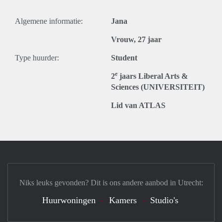
Algemene informatie:
Jana
Vrouw, 27 jaar
Type huurder:
Student
e
2
jaars Liberal Arts &
Sciences (UNIVERSITEIT)
Lid van ATLAS
Niks leuks gevonden? Dit is ons andere aanbod in Utrecht:
Huurwoningen
Kamers
Studio's