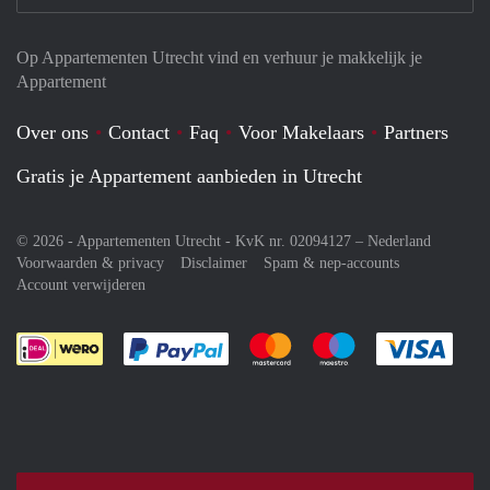
Op Appartementen Utrecht vind en verhuur je makkelijk je
Appartement
Over ons
Contact
Faq
Voor Makelaars
Partners
Gratis je Appartement aanbieden in Utrecht
© 2026 - Appartementen Utrecht - KvK nr. 02094127 –
Nederland
Voorwaarden & privacy
Disclaimer
Spam & nep-accounts
Account verwijderen
Je rekent gemakkelijk af met Paypal
Je rekent gemakkelijk af met M
Je rekent gemakkelij
Je re