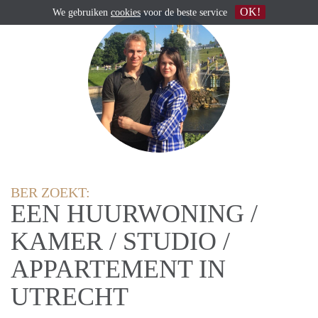
OK!
We gebruiken
cookies
voor de beste service
BER ZOEKT:
EEN HUURWONING /
KAMER / STUDIO /
APPARTEMENT IN
UTRECHT