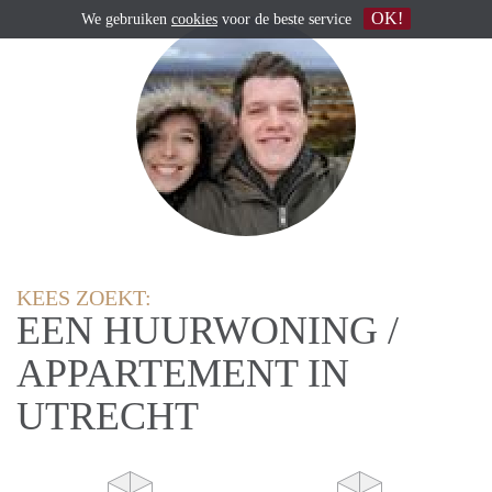
OK!
We gebruiken
cookies
voor de beste service
KEES ZOEKT:
EEN HUURWONING /
APPARTEMENT IN
UTRECHT