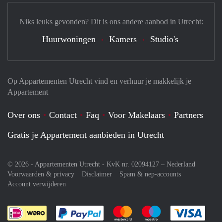
Niks leuks gevonden? Dit is ons andere aanbod in Utrecht:
Huurwoningen
Kamers
Studio's
Op Appartementen Utrecht vind en verhuur je makkelijk je
Appartement
Over ons
Contact
Faq
Voor Makelaars
Partners
Gratis je Appartement aanbieden in Utrecht
© 2026 - Appartementen Utrecht - KvK nr. 02094127 –
Nederland
Voorwaarden & privacy
Disclaimer
Spam & nep-accounts
Account verwijderen
Je rekent gemakkelijk af met Paypal
Je rekent gemakkelijk af met M
Je rekent gemakkelij
Je re