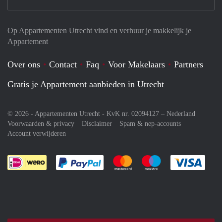
Op Appartementen Utrecht vind en verhuur je makkelijk je
Appartement
Over ons
Contact
Faq
Voor Makelaars
Partners
Gratis je Appartement aanbieden in Utrecht
© 2026 - Appartementen Utrecht - KvK nr. 02094127 –
Nederland
Voorwaarden & privacy
Disclaimer
Spam & nep-accounts
Account verwijderen
Je rekent gemakkelijk af met Paypal
Je rekent gemakkelijk af met M
Je rekent gemakkelij
Je re