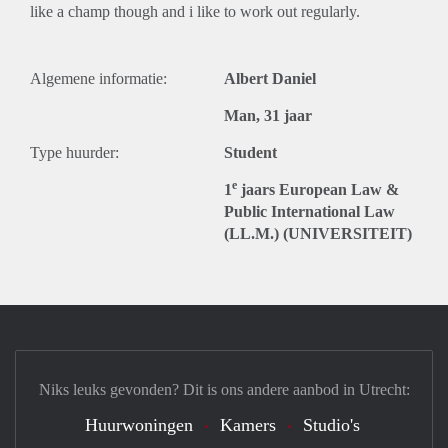
like a champ though and i like to work out regularly.
Algemene informatie:
Albert Daniel
Man, 31 jaar
Type huurder:
Student
e
1
jaars European Law &
Public International Law
(LL.M.) (UNIVERSITEIT)
Niks leuks gevonden? Dit is ons andere aanbod in Utrecht:
Huurwoningen
Kamers
Studio's