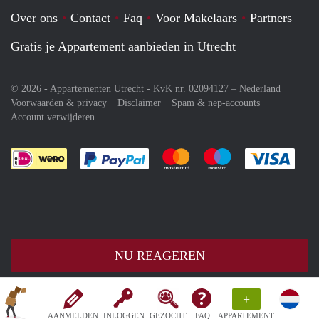
Over ons
Contact
Faq
Voor Makelaars
Partners
Gratis je Appartement aanbieden in Utrecht
© 2026 - Appartementen Utrecht - KvK nr. 02094127 –
Nederland
Voorwaarden & privacy
Disclaimer
Spam & nep-accounts
Account verwijderen
Je rekent gemakkelijk af met Paypal
Je rekent gemakkelijk af met M
Je rekent gemakkelij
Je re
NU REAGEREN
+
AANMELDEN
INLOGGEN
GEZOCHT
FAQ
APPARTEMENT