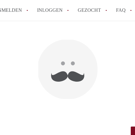
NMELDEN
INLOGGEN
GEZOCHT
FAQ
How to translate AppartementenUtrecht!
Wat is AppartementenUtrecht?
Wat is de privacyverklaring van Appartem
Berekent AppartementenUtrecht
makelaarsvergoeding/bemiddelingsvergoe
Is AppartementenUtrecht verantwoordelij
Appartement / Appartementen in Utrecht?
Alle veelgestelde vragen