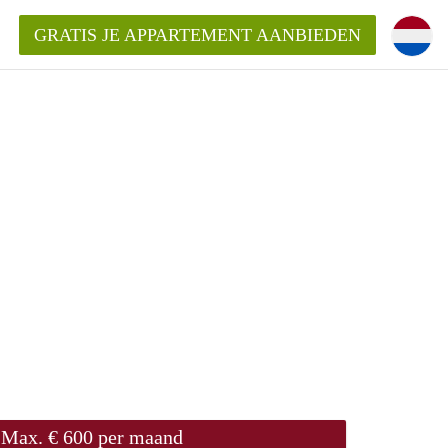
GRATIS JE APPARTEMENT AANBIEDEN
entenUtrecht ?
ding?
k voor het aangeboden
Max. € 600 per maand