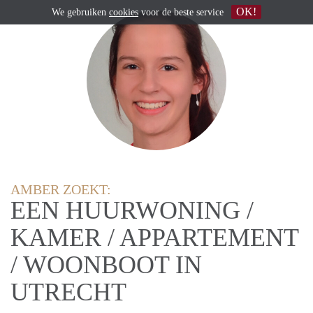
OK!
We gebruiken
cookies
voor de beste service
AMBER ZOEKT:
EEN HUURWONING /
KAMER / APPARTEMENT
/ WOONBOOT IN
UTRECHT