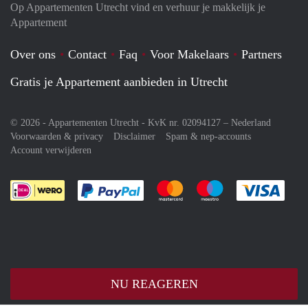
Op Appartementen Utrecht vind en verhuur je makkelijk je
Appartement
Over ons
Contact
Faq
Voor Makelaars
Partners
Gratis je Appartement aanbieden in Utrecht
© 2026 - Appartementen Utrecht - KvK nr. 02094127 –
Nederland
Voorwaarden & privacy
Disclaimer
Spam & nep-accounts
Account verwijderen
Je rekent gemakkelijk af met Paypal
Je rekent gemakkelijk af met M
Je rekent gemakkelij
Je re
NU REAGEREN