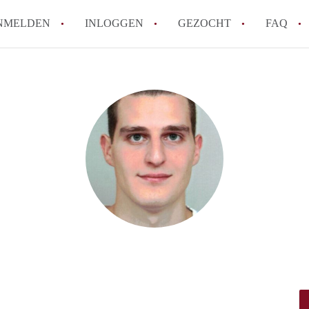
NMELDEN
INLOGGEN
GEZOCHT
FAQ
How to translate AppartementenUtrecht!
Wat is AppartementenUtrecht?
Wat is de privacyverklaring van Appartem
Berekent AppartementenUtrecht
makelaarsvergoeding/bemiddelingsvergoe
Is AppartementenUtrecht verantwoordelij
Appartement / Appartementen in Utrecht?
Alle veelgestelde vragen