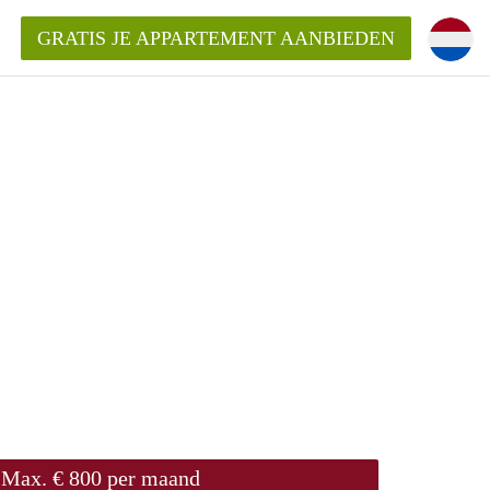
GRATIS JE APPARTEMENT AANBIEDEN
entenUtrecht ?
ding?
k voor het aangeboden
Max. € 800 per maand