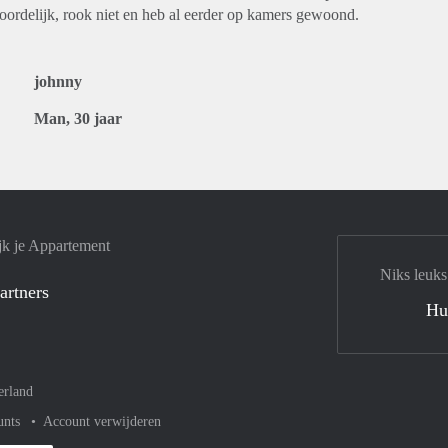
twoordelijk, rook niet en heb al eerder op kamers gewoond.
johnny
Man, 30 jaar
jk je Appartement
Niks leuks
artners
Hu
erland
unts
Account verwijderen