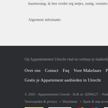
huurtoeslag. ik ben verder erg netjes, rustig, veran
Algemene informatie:
Op Appartementen Utrecht vind en verhuur je makkeli
Over ons
Contact
Faq
Voor Makelaars
P
Gratis je Appartement aanbieden in Utrecht
© 2026 - Appartementen Utrecht - KvK nr. 02094127 –
Ned
Voorwaarden & privacy
Disclaimer
Spam & nep-acco