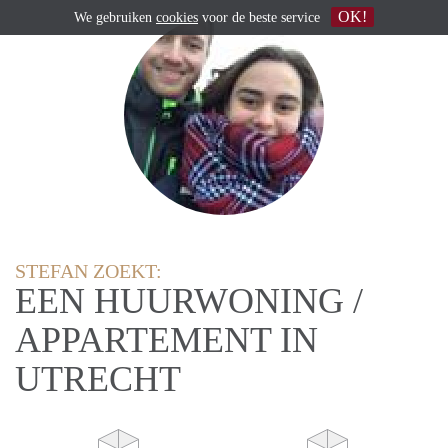
OK!
We gebruiken
cookies
voor de beste service
STEFAN ZOEKT:
EEN HUURWONING /
APPARTEMENT IN
UTRECHT