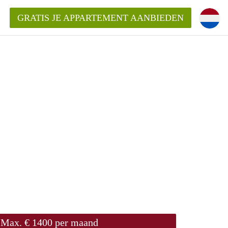
GRATIS JE APPARTEMENT AANBIEDEN
entenUtrecht ?
ding?
k voor het aangeboden
Max. € 1400 per maand