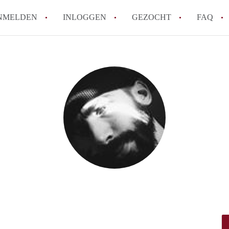
NMELDEN
INLOGGEN
GEZOCHT
FAQ
How to translate AppartementenUtrecht!
Wat is AppartementenUtrecht?
Wat is de privacyverklaring van Appartem
Berekent AppartementenUtrecht
makelaarsvergoeding/bemiddelingsvergoe
Is AppartementenUtrecht verantwoordelij
Appartement / Appartementen in Utrecht?
Alle veelgestelde vragen