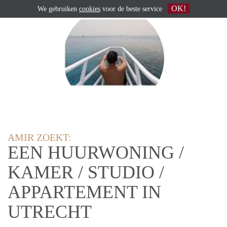
OK!
We gebruiken
cookies
voor de beste service
AMIR ZOEKT:
EEN HUURWONING /
KAMER / STUDIO /
APPARTEMENT IN
UTRECHT