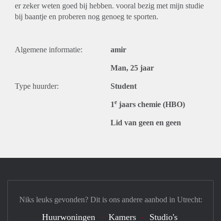
er zeker weten goed bij hebben. vooral bezig met mijn studie
bij baantje en proberen nog genoeg te sporten.
Algemene informatie:
amir
Man, 25 jaar
Type huurder:
Student
e
1
jaars chemie (HBO)
Lid van geen en geen
Niks leuks gevonden? Dit is ons andere aanbod in Utrecht:
Huurwoningen
Kamers
Studio's