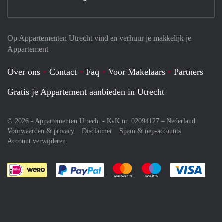
Op Appartementen Utrecht vind en verhuur je makkelijk je
Appartement
Over ons
Contact
Faq
Voor Makelaars
Partners
Gratis je Appartement aanbieden in Utrecht
© 2026 - Appartementen Utrecht - KvK nr. 02094127 –
Nederland
Voorwaarden & privacy
Disclaimer
Spam & nep-accounts
Account verwijderen
Je rekent gemakkelijk af met Paypal
Je rekent gemakkelijk af met M
Je rekent gemakkelij
Je re