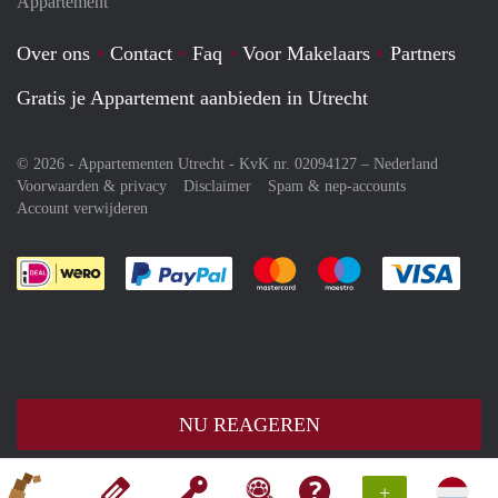
Appartement
Over ons
Contact
Faq
Voor Makelaars
Partners
Gratis je Appartement aanbieden in Utrecht
© 2026 - Appartementen Utrecht - KvK nr. 02094127 –
Nederland
Voorwaarden & privacy
Disclaimer
Spam & nep-accounts
Account verwijderen
Je rekent gemakkelijk af met Paypal
Je rekent gemakkelijk af met M
Je rekent gemakkelij
Je re
NU REAGEREN
+