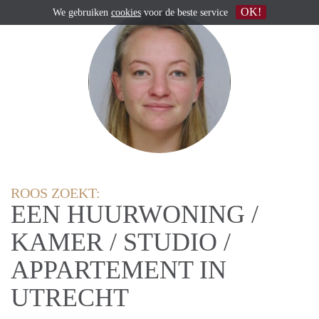
OK!
We gebruiken
cookies
voor de beste service
ROOS ZOEKT:
EEN HUURWONING /
KAMER / STUDIO /
APPARTEMENT IN
UTRECHT