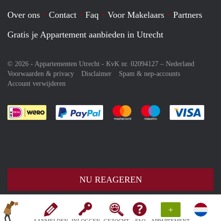
Over ons
Contact
Faq
Voor Makelaars
Partners
Gratis je Appartement aanbieden in Utrecht
© 2026 - Appartementen Utrecht - KvK nr. 02094127 –
Nederland
Voorwaarden & privacy
Disclaimer
Spam & nep-accounts
Account verwijderen
Je rekent gemakkelijk af met Paypal
Je rekent gemakkelijk af met M
Je rekent gemakkelij
Je re
NU REAGEREN
+