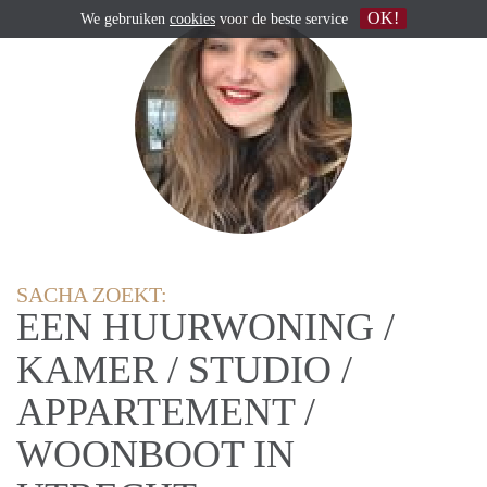
OK!
We gebruiken
cookies
voor de beste service
SACHA ZOEKT:
EEN HUURWONING /
KAMER / STUDIO /
APPARTEMENT /
WOONBOOT IN